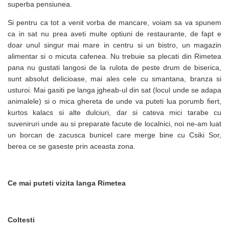
superba pensiunea.
Si pentru ca tot a venit vorba de mancare, voiam sa va spunem
ca in sat nu prea aveti multe optiuni de restaurante, de fapt e
doar unul singur mai mare in centru si un bistro, un magazin
alimentar si o micuta cafenea. Nu trebuie sa plecati din Rimetea
pana nu gustati langosi de la rulota de peste drum de biserica,
sunt absolut delicioase, mai ales cele cu smantana, branza si
usturoi. Mai gasiti pe langa jgheab-ul din sat (locul unde se adapa
animalele) si o mica ghereta de unde va puteti lua porumb fiert,
kurtos kalacs si alte dulciuri, dar si cateva mici tarabe cu
suveniruri unde au si preparate facute de localnici, noi ne-am luat
un borcan de zacusca bunicel care merge bine cu Csiki Sor,
berea ce se gaseste prin aceasta zona.
Ce mai puteti vizita langa Rimetea
Coltesti