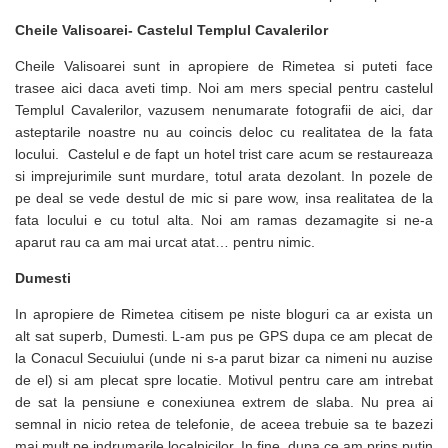
Cheile Valisoarei- Castelul Templul Cavalerilor
Cheile Valisoarei sunt in apropiere de Rimetea si puteti face
trasee aici daca aveti timp. Noi am mers special pentru castelul
Templul Cavalerilor, vazusem nenumarate fotografii de aici, dar
asteptarile noastre nu au coincis deloc cu realitatea de la fata
locului. Castelul e de fapt un hotel trist care acum se restaureaza
si imprejurimile sunt murdare, totul arata dezolant. In pozele de
pe deal se vede destul de mic si pare wow, insa realitatea de la
fata locului e cu totul alta. Noi am ramas dezamagite si ne-a
aparut rau ca am mai urcat atat… pentru nimic.
Dumesti
In apropiere de Rimetea citisem pe niste bloguri ca ar exista un
alt sat superb, Dumesti. L-am pus pe GPS dupa ce am plecat de
la Conacul Secuiului (unde ni s-a parut bizar ca nimeni nu auzise
de el) si am plecat spre locatie. Motivul pentru care am intrebat
de sat la pensiune e conexiunea extrem de slaba. Nu prea ai
semnal in nicio retea de telefonie, de aceea trebuie sa te bazezi
mai mult pe indrumarile localnicilor. In fine, dupa ce am prins putin