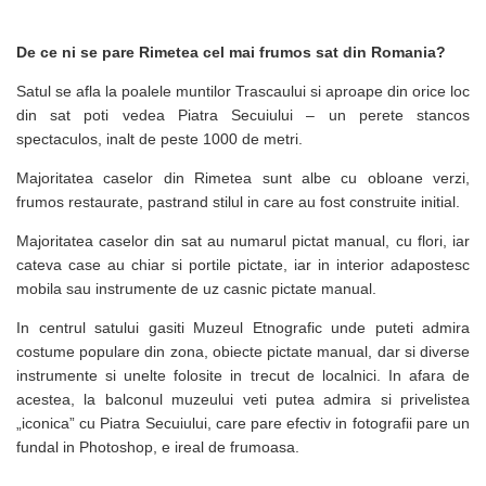
De ce ni se pare Rimetea cel mai frumos sat din Romania?
Satul se afla la poalele muntilor Trascaului si aproape din orice loc
din sat poti vedea Piatra Secuiului – un perete stancos
spectaculos, inalt de peste 1000 de metri.
Majoritatea caselor din Rimetea sunt albe cu obloane verzi,
frumos restaurate, pastrand stilul in care au fost construite initial.
Majoritatea caselor din sat au numarul pictat manual, cu flori, iar
cateva case au chiar si portile pictate, iar in interior adapostesc
mobila sau instrumente de uz casnic pictate manual.
In centrul satului gasiti Muzeul Etnografic unde puteti admira
costume populare din zona, obiecte pictate manual, dar si diverse
instrumente si unelte folosite in trecut de localnici. In afara de
acestea, la balconul muzeului veti putea admira si privelistea
„iconica” cu Piatra Secuiului, care pare efectiv in fotografii pare un
fundal in Photoshop, e ireal de frumoasa.