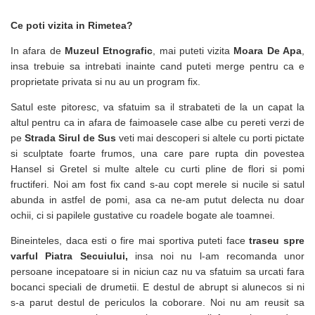
Ce poti vizita in Rimetea?
In afara de
Muzeul Etnografic
, mai puteti vizita
Moara De Apa
,
insa trebuie sa intrebati inainte cand puteti merge pentru ca e
proprietate privata si nu au un program fix.
Satul este pitoresc, va sfatuim sa il strabateti de la un capat la
altul pentru ca in afara de faimoasele case albe cu pereti verzi de
pe
Strada Sirul de Sus
veti mai descoperi si altele cu porti pictate
si sculptate foarte frumos, una care pare rupta din povestea
Hansel si Gretel si multe altele cu curti pline de flori si pomi
fructiferi. Noi am fost fix cand s-au copt merele si nucile si satul
abunda in astfel de pomi, asa ca ne-am putut delecta nu doar
ochii, ci si papilele gustative cu roadele bogate ale toamnei.
Bineinteles, daca esti o fire mai sportiva puteti face
traseu spre
varful Piatra Secuiului,
insa noi nu l-am recomanda unor
persoane incepatoare si in niciun caz nu va sfatuim sa urcati fara
bocanci speciali de drumetii. E destul de abrupt si alunecos si ni
s-a parut destul de periculos la coborare. Noi nu am reusit sa