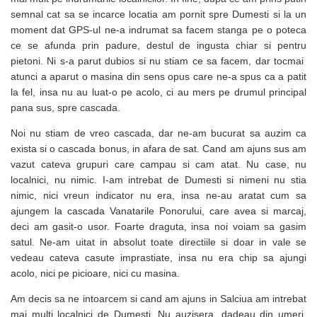
semnal cat sa se incarce locatia am pornit spre Dumesti si la un
moment dat GPS-ul ne-a indrumat sa facem stanga pe o poteca
ce se afunda prin padure, destul de ingusta chiar si pentru
pietoni. Ni s-a parut dubios si nu stiam ce sa facem, dar tocmai
atunci a aparut o masina din sens opus care ne-a spus ca a patit
la fel, insa nu au luat-o pe acolo, ci au mers pe drumul principal
pana sus, spre cascada.
Noi nu stiam de vreo cascada, dar ne-am bucurat sa auzim ca
exista si o cascada bonus, in afara de sat. Cand am ajuns sus am
vazut cateva grupuri care campau si cam atat. Nu case, nu
localnici, nu nimic. I-am intrebat de Dumesti si nimeni nu stia
nimic, nici vreun indicator nu era, insa ne-au aratat cum sa
ajungem la cascada Vanatarile Ponorului, care avea si marcaj,
deci am gasit-o usor. Foarte draguta, insa noi voiam sa gasim
satul. Ne-am uitat in absolut toate directiile si doar in vale se
vedeau cateva casute imprastiate, insa nu era chip sa ajungi
acolo, nici pe picioare, nici cu masina.
Am decis sa ne intoarcem si cand am ajuns in Salciua am intrebat
mai multi localnici de Dumesti. Nu auzisera, dadeau din umeri,