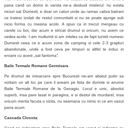
pana cand un domn in varsta ne-a deslusit misterul: nu exista
niciun sat Dumesti, e doar un catun unde au ramas cativa batrani
ce traiesc izolati de restul comunitatii si nu se poate ajunge sub
nicio forma cu masina acolo. A spus ca in trecut mergeau cu
carele cu boi, dar acum e stricat drumul si oricum, nu avem ce
vedea acolo. I-am multumit si am inteles ca de fapt turistii numesc
Dumesti ceea ce e acum zona de camping si cele 2-3 grajduri
abandonate, unde a fost ceva pe timpuri si altfel te induc in
eroare cu acest „sat fantoma”.
Baile Termale Romane Germisara
Pe drumul de intoarcere spre Bucuresti ne-am abatut putin sa
vizitam un alt loc pe care il aveam pe lista de dorinte si anume
Baile Termale Romane de la Geoagiu. Locul e unic, absolut
superb, insa pare lasat in paragina, e si destul de murdarel, insa
oricum merita facuta o vizita, nu seamana cu nimic in ce am vazut
pana acum.
Cascada Clocota
Cand ne indreptam spre Baile Termale am vazut si indicator cu