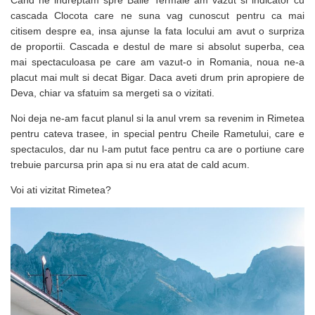
cascada Clocota care ne suna vag cunoscut pentru ca mai
citisem despre ea, insa ajunse la fata locului am avut o surpriza
de proportii. Cascada e destul de mare si absolut superba, cea
mai spectaculoasa pe care am vazut-o in Romania, noua ne-a
placut mai mult si decat Bigar. Daca aveti drum prin apropiere de
Deva, chiar va sfatuim sa mergeti sa o vizitati.
Noi deja ne-am facut planul si la anul vrem sa revenim in Rimetea
pentru cateva trasee, in special pentru Cheile Rametului, care e
spectaculos, dar nu l-am putut face pentru ca are o portiune care
trebuie parcursa prin apa si nu era atat de cald acum.
Voi ati vizitat Rimetea?