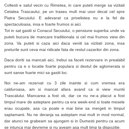
Coltesti e satul vecin cu Rimetea, in care puteti merge sa vizitati
Cetatea Trascaului, pe un traseu mult mai usor decat cel spre
Piatra Secuiului. E adevarat ca privelistea nu e la fel de
spectaculoasa, insa e foarte frumos si aici.
Tot in sat gasiti si Conacul Secuiului, o pensiune superba unde va
puteti bucura de mancare traditionala si cel mai frumos view din
zona. Va puteti si caza aici daca veniti sa vizitati zona, insa
preturile sunt ceva mai ridicate fata de restul cazarilor din zona.
Daca doriti sa mancati aici, trebui sa faceti rezervare in prealabil
pentru ca e o locatie foarte populara si destul de aglomerata si
sunt sanse foarte mici sa gasiti loc.
Noi ne-am rezervat cu 3 zile inainte si cum vremea era
calduroasa, am si mancat afara avand ca si view muntii
Trascalului. Mancarea a fost ok, dar ce nu ne-a placut a fost
timpul mare de asteptare pentru ca era week-end si toate mesele
erau ocupate, asa ca poate e mai bine sa mergeti in timpul
saptamanii. Nu ne deranja sa asteptam mai mult in mod normal,
dar atunci ne grabeam sa ajungem si in Dumesti pentru ca acum
se intunca mai devreme si nu aveam asa mult timp la dispozitie.