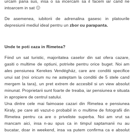
urcam pana sus, insa o sa incercam sa il facem iar cand ne
intoarcem in sat 🙂
De asemenea, iubitorii de adrenalina gasesc in platourile
depresiunii mediul ideal pentru un
zbor cu parapanta.
Unde te poti caza in Rimetea?
Fiind un sat turistic, majoritatea caselor din sat ofera cazare,
gasiti o multime de optiuni, potrivite pentru orice buget. Noi am
ales pensiunea Kerekes Vendégház, care are conditii specifice
unui sat (noi oricum nu ne asteptam la conditii de 5 stele cand
mergem la tara), un pret extrem de accesibil si un view absolut
minunat. Proprietarii sunt foarte de treaba, iar pensiunea e situata
in apropiere de centrul satului.
Una dintre cele mai faimoase cazari din Rimetea e pensiunea
Kiraly, pe care ati vazut-o probabil in o multime de fotografii din
Rimetea pentru ca are o priveliste superba. Noi am vrut sa
mancam aici, insa n-au spus ca in timpul saptamanii nu au
bucatar, doar in weekend, insa va putem confirma ca e absolut