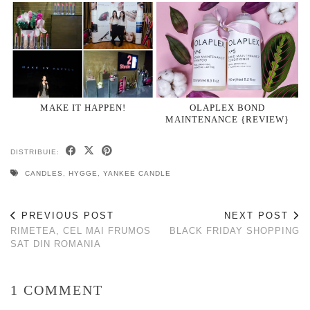
MAKE IT HAPPEN!
OLAPLEX BOND
MAINTENANCE {REVIEW}
DISTRIBUIE:
CANDLES
,
HYGGE
,
YANKEE CANDLE
PREVIOUS POST
NEXT POST
RIMETEA, CEL MAI FRUMOS
BLACK FRIDAY SHOPPING
SAT DIN ROMANIA
1 COMMENT