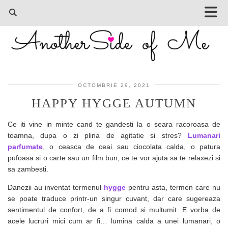
OCTOMBRIE 29, 2021
HAPPY HYGGE AUTUMN
Ce iti vine in minte cand te gandesti la o seara racoroasa de
toamna, dupa o zi plina de agitatie si stres?
Lumanari
parfumate
, o ceasca de ceai sau ciocolata calda, o patura
pufoasa si o carte sau un film bun, ce te vor ajuta sa te relaxezi si
sa zambesti.
Danezii au inventat termenul
hygge
pentru asta, termen care nu
se poate traduce printr-un singur cuvant, dar care sugereaza
sentimentul de confort, de a fi comod si multumit. E vorba de
acele lucruri mici cum ar fi… lumina calda a unei lumanari, o