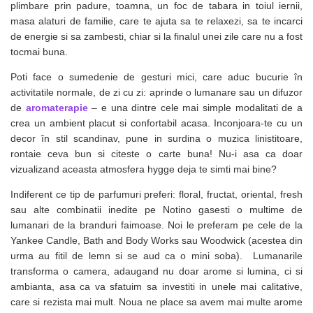
plimbare prin padure, toamna, un foc de tabara in toiul iernii,
masa alaturi de familie, care te ajuta sa te relaxezi, sa te incarci
de energie si sa zambesti, chiar si la finalul unei zile care nu a fost
tocmai buna.
Poti face o sumedenie de gesturi mici, care aduc bucurie în
activitatile normale, de zi cu zi: aprinde o lumanare sau un difuzor
de
aromaterapie
– e una dintre cele mai simple modalitati de a
crea un ambient placut si confortabil acasa. Inconjoara-te cu un
decor în stil scandinav, pune in surdina o muzica linistitoare,
rontaie ceva bun si citeste o carte buna! Nu-i asa ca doar
vizualizand aceasta atmosfera hygge deja te simti mai bine?
Indiferent ce tip de parfumuri preferi: floral, fructat, oriental, fresh
sau alte combinatii inedite pe Notino gasesti o multime de
lumanari de la branduri faimoase. Noi le preferam pe cele de la
Yankee Candle, Bath and Body Works sau Woodwick (acestea din
urma au fitil de lemn si se aud ca o mini soba). Lumanarile
transforma o camera, adaugand nu doar arome si lumina, ci si
ambianta, asa ca va sfatuim sa investiti in unele mai calitative,
care si rezista mai mult. Noua ne place sa avem mai multe arome