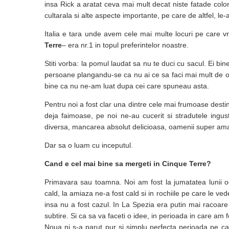
insa Rick a aratat ceva mai mult decat niste fatade color
cultarala si alte aspecte importante, pe care de altfel, le
Italia e tara unde avem cele mai multe locuri pe care v
Terre
– era nr.1 in topul preferintelor noastre.
Stiti vorba: la pomul laudat sa nu te duci cu sacul. Ei bi
persoane plangandu-se ca nu ai ce sa faci mai mult de o zi
bine ca nu ne-am luat dupa cei care spuneau asta.
Pentru noi a fost clar una dintre cele mai frumoase dest
deja faimoase, pe noi ne-au cucerit si stradutele ingus
diversa, mancarea absolut delicioasa, oamenii super amab
Dar sa o luam cu inceputul.
Cand e cel mai bine sa mergeti in Cinque Terre?
Primavara sau toamna. Noi am fost la jumatatea lunii o
cald, la amiaza ne-a fost cald si in rochiile pe care le vedet
insa nu a fost cazul. In La Spezia era putin mai racoar
subtire. Si ca sa va faceti o idee, in perioada in care am 
Noua ni s-a parut pur si simplu perfecta perioada pe ca