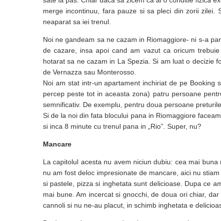
sate la pas. Chiar daca sa zicem ca ai o conditie fizica e
merge incontinuu, fara pauze si sa pleci din zorii zilei. 
neaparat sa iei trenul.
Noi ne gandeam sa ne cazam in Riomaggiore- ni s-a parut c
de cazare, insa apoi cand am vazut ca oricum trebuie
hotarat sa ne cazam in La Spezia. Si am luat o decizie fo
de Vernazza sau Monterosso.
Noi am stat intr-un apartament inchiriat de pe Booking s
percep peste tot in aceasta zona) patru persoane pentr
semnificativ. De exemplu, pentru doua persoane preturil
Si de la noi din fata blocului pana in Riomaggiore face
si inca 8 minute cu trenul pana in „Rio”. Super, nu?
Mancare
La capitolul acesta nu avem niciun dubiu: cea mai bun
nu am fost deloc impresionate de mancare, aici nu stiam 
si pastele, pizza si inghetata sunt delicioase. Dupa ce a
mai bune. Am incercat si gnocchi, de doua ori chiar, dar n
cannoli si nu ne-au placut, in schimb inghetata e delicioa