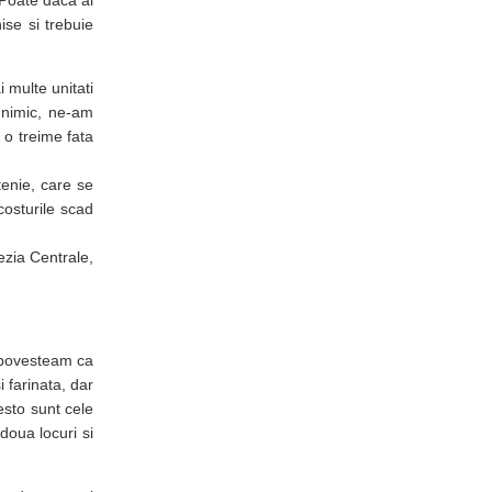
 Poate daca ai
ise si trebuie
 multe unitati
 nimic, ne-am
 o treime fata
tenie, care se
osturile scad
ezia Centrale,
povesteam ca
 farinata, dar
esto sunt cele
doua locuri si