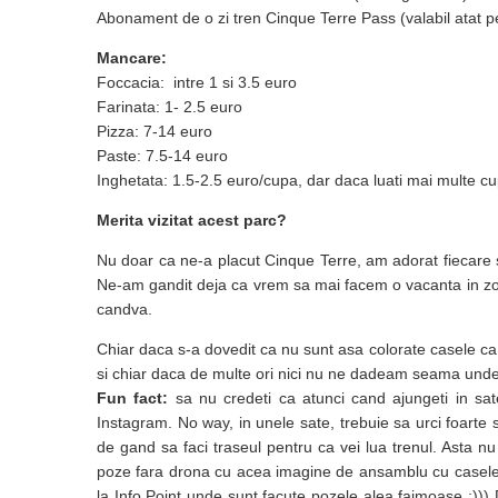
Abonament de o zi tren Cinque Terre Pass (valabil atat pen
Mancare:
Foccacia: intre 1 si 3.5 euro
Farinata: 1- 2.5 euro
Pizza: 7-14 euro
Paste: 7.5-14 euro
Inghetata: 1.5-2.5 euro/cupa, dar daca luati mai multe cu
Merita vizitat acest parc?
Nu doar ca ne-a placut Cinque Terre, am adorat fiecare str
Ne-am gandit deja ca vrem sa mai facem o vacanta in zo
candva.
Chiar daca s-a dovedit ca nu sunt asa colorate casele ca i
si chiar daca de multe ori nici nu ne dadeam seama unde 
Fun fact:
sa nu credeti ca atunci cand ajungeti in sate
Instagram. No way, in unele sate, trebuie sa urci foarte 
de gand sa faci traseul pentru ca vei lua trenul. Asta n
poze fara drona cu acea imagine de ansamblu cu casele. 
la Info Point unde sunt facute pozele alea faimoase :))) D