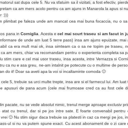
orul sat dupa cele 5. Nu va sfatuim sa il vizitati, a fost efectiv, pier
 Regretam ca am mers acolo pentru ca am ajuns in Manarola la apus si nu
 :)))
 plimbat pe faleza unde am mancat cea mai buna focaccia, nu o sa
jos pana in
Corniglia
. Acesta e
cel mai scurt traseu si am facut in j
informare de unde am luat 5 terre pass) insa am ajuns epuizate, mai a
babil ca era mult mai ok, insa simteam ca o sa ne topim pe traseu, 
 ca am mers, chiar va recomandam pentru o experienta completa sa pa
Nu stim care e cel mai usor traseu, insa acesta, intre Vernazza si Corni
entru ca nu e asa greu, ne-am intalnit pe potecute cu o multime de perso
n do it! Doar sa aveti apa la voi si incaltaminte comoda 🙂
cele 5, trebuie sa urci multe trepte, insa are si el farmecul lui. Am luat
se apusuri de pana acum (cele mai frumoase cred ca au fost cele 
 din pacate, nu se vede absolut nimic, trenul merge aproape exclusiv prin
tat cu trenul, dar si pe jos intre sate. E foarte convenabil pentru c
t vrei 🙂 Nu stim sigur daca trebuie sa platesti in caz ca mergi pe jos, i
 pass-ul si nu va putem spune exact. Cu acest abonament de o zi care 