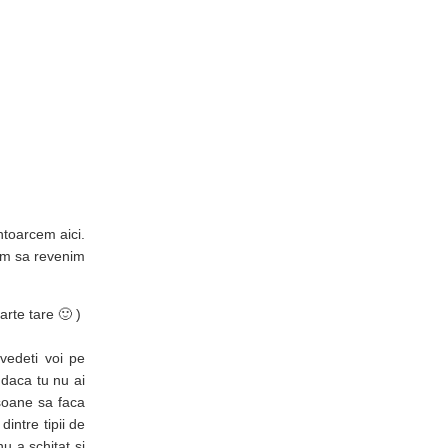
ntoarcem aici.
am sa revenim
arte tare 🙂 )
 vedeti voi pe
 daca tu nu ai
rsoane sa faca
intre tipii de
u a schitat si