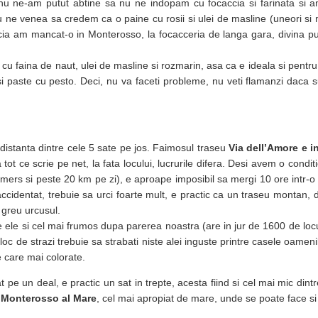
 ne-am putut abtine sa nu ne indopam cu focaccia si farinata si a
nu ne venea sa credem ca o paine cu rosii si ulei de masline (uneori si
ia am mancat-o in Monterosso, la focacceria de langa gara, divina pu
cu faina de naut, ulei de masline si rozmarin, asa ca e ideala si pentru
 si paste cu pesto. Deci, nu va faceti probleme, nu veti flamanzi daca s
distanta dintre cele 5 sate pe jos. Faimosul traseu
Via dell’Amore e i
ot ce scrie pe net, la fata locului, lucrurile difera. Desi avem o conditi
mers si peste 20 km pe zi), e aproape imposibil sa mergi 10 ore intr-o z
accidentat, trebuie sa urci foarte mult, e practic ca un traseu montan, 
 greu urcusul.
e ele si cel mai frumos dupa parerea noastra (are in jur de 1600 de locui
oc de strazi trebuie sa strabati niste alei inguste printre casele oamenil
e care mai colorate.
t pe un deal, e practic un sat in trepte, acesta fiind si cel mai mic dintr
,
Monterosso al Mare
, cel mai apropiat de mare, unde se poate face si 