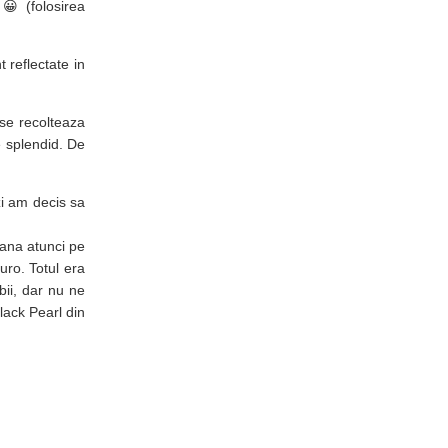
 😀 (folosirea
 reflectate in
 se recolteaza
 e splendid. De
i am decis sa
pana atunci pe
uro. Totul era
bii, dar nu ne
lack Pearl din