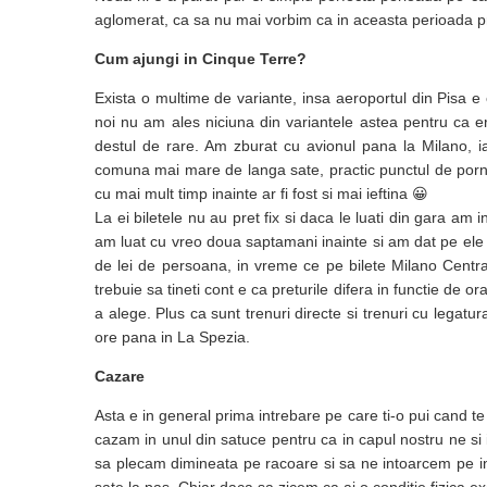
aglomerat, ca sa nu mai vorbim ca in aceasta perioada pr
Cum ajungi in Cinque Terre?
Exista o multime de variante, insa aeroportul din Pisa e
noi nu am ales niciuna din variantele astea pentru ca er
destul de rare. Am zburat cu avionul pana la Milano, 
comuna mai mare de langa sate, practic punctul de pornire
cu mai mult timp inainte ar fi fost si mai ieftina 😀
La ei biletele nu au pret fix si daca le luati din gara am in
am luat cu vreo doua saptamani inainte si am dat pe ele c
de lei de persoana, in vreme ce pe bilete Milano Centr
trebuie sa tineti cont e ca preturile difera in functie de 
a alege. Plus ca sunt trenuri directe si trenuri cu legatu
ore pana in La Spezia.
Cazare
Asta e in general prima intrebare pe care ti-o pui cand 
cazam in unul din satuce pentru ca in capul nostru ne si 
sa plecam dimineata pe racoare si sa ne intoarcem pe inse