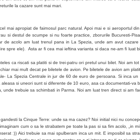
eturile la cazare sunt mai mari.
 cel mai apropiat de faimosul parc natural. Apoi mai e si aeroportul d
au si destul de scumpe si nu foarte practice, zborurile Bucuresti-Pis
iar de acolo am luat trenul pana in La Spezia, unde am avut cazare
 spre ele). Asta ar fi cea mai ieftina varianta si daca ne-am fi luat bi
teles ca riscati sa platiti si de trei-patru ori pretul unui bilet. Noi am to
hiar mai mult decat pe biletele de avion. Pe biletele de avion am platit
ale- La Spezia Centrale in jur de 60 de euro de persoana. Si inca un 
ora aleasa si uneori sunt si diferente de 10 euro, asa ca documentati-va b
ra, unde trebuie sa schimbati in Parma. Noi am luat tren direct si am fac
te gandesti la Cinque Terre: unde sa ma cazez? Noi initial nici nu conc
imaginam cum o sa le strabatem pe toate la pas si sa fim acolo, „in milo
rat :)) Aici trebuie sa mai spulberam inca un mit. E imposibil sa strab