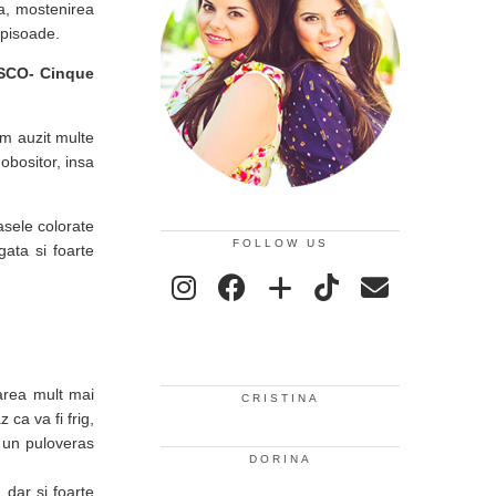
na, mostenirea
episoade.
ESCO- Cinque
Am auzit multe
obositor, insa
asele colorate
FOLLOW US
gata si foarte
area mult mai
CRISTINA
 ca va fi frig,
e un puloveras
DORINA
 dar si foarte