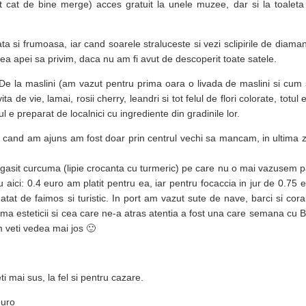
at cat de bine merge) acces gratuit la unele muzee, dar si la toaleta
a si frumoasa, iar cand soarele straluceste si vezi sclipirile de diamant
nea apei sa privim, daca nu am fi avut de descoperit toate satele.
 De la maslini (am vazut pentru prima oara o livada de maslini si cum
ita de vie, lamai, rosii cherry, leandri si tot felul de flori colorate, totul
 e preparat de localnici cu ingrediente din gradinile lor.
cand am ajuns am fost doar prin centrul vechi sa mancam, in ultima z
 gasit curcuma (lipie crocanta cu turmeric) pe care nu o mai vazusem 
aici: 0.4 euro am platit pentru ea, iar pentru focaccia in jur de 0.75 e
atat de faimos si turistic. In port am vazut sute de nave, barci si cora
ma esteticii si cea care ne-a atras atentia a fost una care semana cu B
m veti vedea mai jos 🙂
i mai sus, la fel si pentru cazare.
euro