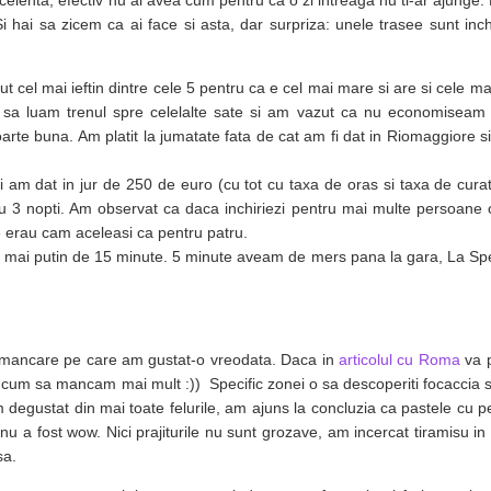
xcelenta, efectiv nu ai avea cum pentru ca o zi intreaga nu ti-ar ajunge.
Si hai sa zicem ca ai face si asta, dar surpriza: unele trasee sunt inch
el mai ieftin dintre cele 5 pentru ca e cel mai mare si are si cele mai
 sa luam trenul spre celelalte sate si am vazut ca nu economiseam
arte buna. Am platit la jumatate fata de cat am fi dat in Riomaggiore si
i am dat in jur de 250 de euro (cu tot cu taxa de oras si taxa de cura
u 3 nopti. Am observat ca daca inchiriezi pentru mai multe persoane c
e erau cam aceleasi ca pentru patru.
am mai putin de 15 minute. 5 minute aveam de mers pana la gara, La Sp
a mancare pe care am gustat-o vreodata. Daca in
articolul cu Roma
va 
cum sa mancam mai mult :)) Specific zonei o sa descoperiti focaccia si
m degustat din mai toate felurile, am ajuns la concluzia ca pastele cu p
u a fost wow. Nici prajiturile nu sunt grozave, am incercat tiramisu in 
sa.