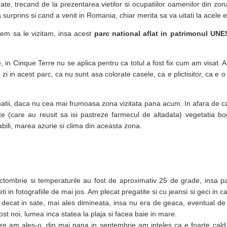
ate, trecand de la prezentarea vietilor si ocupatiilor oamenilor din zo
-a surprins si cand a venit in Romania, chiar merita sa va uitati la acele 
rem sa le vizitam, insa acest
parc national aflat in patrimonul UN
ne, in Cinque Terre nu se aplica pentru ca totul a fost fix cum am visat. 
 in acest parc, ca nu sunt asa colorate casele, ca e plictisitor, ca e o 
inatii, daca nu cea mai frumoasa zona vizitata pana acum. In afara de c
te (care au reusit sa isi pastreze farmecul de altadata) vegetatia bo
ili, marea azurie si clima din aceasta zona.
ctombrie si temperaturile au fost de aproximativ 25 de grade, insa p
i in fotografiile de mai jos. Am plecat pregatite si cu jeansi si geci in caz
e decat in sate, mai ales dimineata, insa nu era de geaca, eventual d
fost noi, lumea inca statea la plaja si facea baie in mare.
re am ales-o, din mai pana in septembrie am inteles ca e foarte cald,