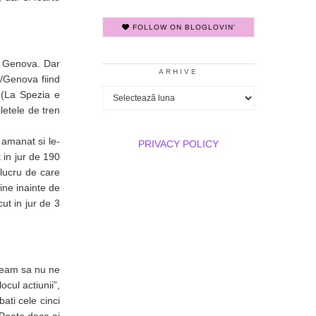
FOLLOW ON BLOGLOVIN'
in Genova. Dar
ARHIVE
a/Genova fiind
Arhive
 (La Spezia e
letele de tren
t amanat si le-
PRIVACY POLICY
 in jur de 190
lucru de care
ine inainte de
ut in jur de 3
epeam sa nu ne
cul actiunii”,
ati cele cinci