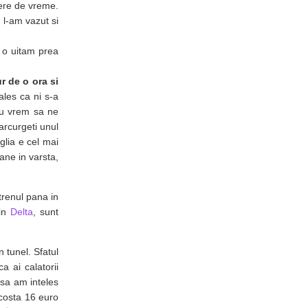
dere de vreme.
 l-am vazut si
 o uitam prea
ur de o ora si
les ca ni s-a
nu vrem sa ne
rcurgeti unul
glia e cel mai
ane in varsta,
 trenul pana in
din
Delta
, sunt
 tunel. Sfatul
a ai calatorii
nsa am inteles
costa 16 euro