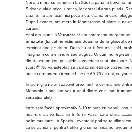
Noi am mers cu trenul din La Spezia pana in Levanto, urmat
E doar o plaja mica, uratica, iar oraselul arata pustiu.
ziua. Si nu am facut nici poze ziua, drama oricarui blogger
Dupa Levanto, am mers in Monterosso al Mare si ne-am
curand.
Apoi am ajuns in
Vernazza
si am hotarat sa mergem pe 
jumatate
(fix cat ne estimase doamna de la ghiseul de 
terminat apa pe drum. Daca nu ar fi fost asa cald, pro
imaginam cum e in iulie sau august. Oricum nu regretam
din trasee pe jos, peisajele si vegetatia sunt uimitoare. 
scurt 🙂 Nu va asteptati sa va dati sufletul pe traseu, p
unele care pareau trecute bine de 60-70 de ani, so you ca
In Corniglia nu am zabovit prea mult, e cel mai mic dintre 
Manarola, unde am vazut unul dintre cele mai frumoa
senzationale!)
Intre sate faceti aproximativ 5-10 minute cu trenul, insa,
nostru e sa va luati un 5 Terre Pass, care ofera acces a
nelimitate intre La Spezia-Levanto si poti sa te plimbi ca
ca se achita si pentru trekking o suma, insa noi aveam