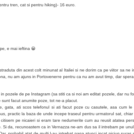
tru tren, cat si pentru hiking)- 16 euro.
pe, e mai ieftina 😀
aduta din acest colt minunat al Italiei si ne dorim ca pe viitor sa ne i
na, nu am ajuns in Portovenerre pentru ca nu am avut timp, dar sper
n pozele de pe Instagram (sa stiti ca si noi am editat pozele, dar nu fo
sunt facut anumite poze, tot ne-a placut.
, gata, ati scos telefonul si ati facut poze cu casutele, asa cum le
sus, practic la baza de unde incepe traseul pentru urmatorul sat, chiar
u citisem pe nicaieri si eram tare nedumerite cum au reusit atatea pe
Si da, recunoastem ca in Vernazza ne-am dus sa il intrebam pe unul d
ar, probabil atat de multi l-au intrebat pana atunci incat niciun suras n