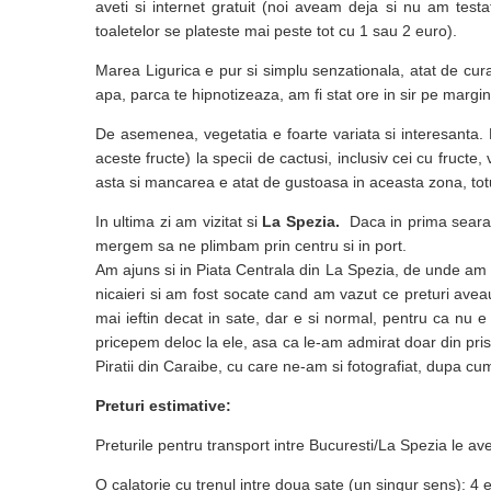
aveti si internet gratuit (noi aveam deja si nu am test
toaletelor se plateste mai peste tot cu 1 sau 2 euro).
Marea Ligurica e pur si simplu senzationala, atat de curat
apa, parca te hipnotizeaza, am fi stat ore in sir pe margi
De asemenea, vegetatia e foarte variata si interesanta.
aceste fructe) la specii de cactusi, inclusiv cei cu fructe, v
asta si mancarea e atat de gustoasa in aceasta zona, totul
In ultima zi am vizitat si
La Spezia.
Daca in prima seara 
mergem sa ne plimbam prin centru si in port.
Am ajuns si in Piata Centrala din La Spezia, de unde am
nicaieri si am fost socate cand am vazut ce preturi aveau 
mai ieftin decat in sate, dar e si normal, pentru ca nu e 
pricepem deloc la ele, asa ca le-am admirat doar din pris
Piratii din Caraibe, cu care ne-am si fotografiat, dupa cu
Preturi estimative:
Preturile pentru transport intre Bucuresti/La Spezia le avet
O calatorie cu trenul intre doua sate (un singur sens): 4 