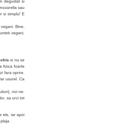
m degustat si
 mozarella sau
r si simplu! E
 vegani. Bine,
unteti vegani,
nchis
si nu se
e fizica foarte
i fara oprire.
dar usurel. Ca
tori), noi ne-
or, sa urci tot
e ele, iar apoi
plaja.