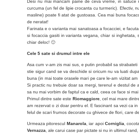
Desi nu mai mancam paine de ceva vreme, in satuce nu
curcuma (un fel de lipie crocanta cu turmeric). Efectiv, 
masline) poate fi atat de gustoasa. Cea mai buna focacc
de neratat!
Farinata e o varianta mai sanatoasa a focacciei, e facuta 
si focaccia gasiti in varianta vegana, chiar si inghetata,
chiar deloc! 🙂
Cele 5 sate si drumul intre ele
Asa cum v-am zis mai sus, e putin probabil sa strabateti 
stie sigur cand se va deschide si oricum nu va luati dupa t
buna (in mai toate orasele mari pe care le-am vizitat am 
Si practic nu trebuie doar sa mergi, terenul e destul de 
sa nu mai vorbim de faptul ca e cald, ceea ce face si mai
Primul dintre sate este
Riomaggiore
, cel mai mare dintr
am rezervat o zi doar pentru el. E fascinant sa vezi ca in l
felul de scari frumos decorate cu ghivece de flori, care d
Urmeaza pitorescul
Manarola
, iar apoi
Corniglia
, cocota
Vernazza
, ale carui case par pictate si nu in ultimul rand