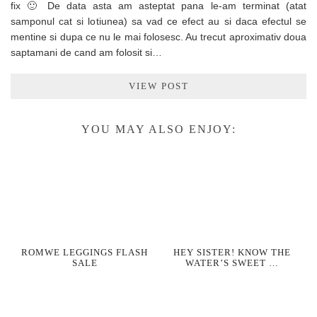
fix 🙂 De data asta am asteptat pana le-am terminat (atat
samponul cat si lotiunea) sa vad ce efect au si daca efectul se
mentine si dupa ce nu le mai folosesc. Au trecut aproximativ doua
saptamani de cand am folosit si…
VIEW POST
YOU MAY ALSO ENJOY:
ROMWE LEGGINGS FLASH
HEY SISTER! KNOW THE
SALE
WATER’S SWEET …