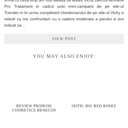
urma cu ceva timp am fost aleasa sa testez Vichy Dercos Aminexil
Pro Tratament in cadrul unei mini-campanii de pe site-ul
Trender.ro In urma completarii chestionarului de pe site-ul Vichy a
reiesit ca ma confruntam cu o cadere moderata a parului si era
indicat sa…
VIEW POST
YOU MAY ALSO ENJOY:
REVIEW PRODUSE
OOTD: BIG RED ROSES
COSMETICE BENECOS