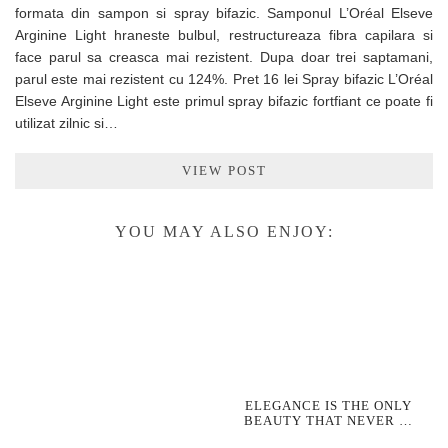
formata din sampon si spray bifazic. Samponul L’Oréal Elseve
Arginine Light hraneste bulbul, restructureaza fibra capilara si
face parul sa creasca mai rezistent. Dupa doar trei saptamani,
parul este mai rezistent cu 124%. Pret 16 lei Spray bifazic L’Oréal
Elseve Arginine Light este primul spray bifazic fortfiant ce poate fi
utilizat zilnic si…
VIEW POST
YOU MAY ALSO ENJOY:
ELEGANCE IS THE ONLY
BEAUTY THAT NEVER …