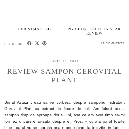
CHRISTMAS TAG
NYX CONCEALER IN A JAR
REVIEW
14 COMMENTS
DISTRIBUIE:
IUNIE 13, 2011
REVIEW SAMPON GEROVITAL
PLANT
Buna! Astazi vreau sa va vorbesc despre samponul hidratant
Gerovital Plant cu extract de floare de colt. Am folosit acest
sampon timp de aproape doua luni, asa ca am avut timp sa-mi
formez o parere avizata despre el. Pros: – curata parul foarte
bine– parul nu se ingrasa asa repede (cam la trei zile, in functie