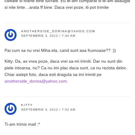
calitate si foarte bine lucrate. Eu le-am cumparat si le-am adaugat
si nite tinte…arata ff bine. Daca vrei poze, iti pot trimite
ANOTHERSIDE_DORINA@YAHOO.COM
SEPTEMBRIE 3, 2012 / 7:34 AM
Pai cum sa nu vrei Miha.ela, cand sunt asa frumoase?? :))
Kitty: Da, as vrea poze, daca vrei sa-mi trimiti. Dar nu sunt din
piele intoarsa, nu? Ca nu imi plac daca sunt, ca nu rezista deloc.
Chiar astept foto, daca esti draguta sa imi trimiti pe
anotherside_dorina@yahoo.com
.
KITTY
SEPTEMBRIE 3, 2012 / 7:52 AM
Ti-am trimis mail :*