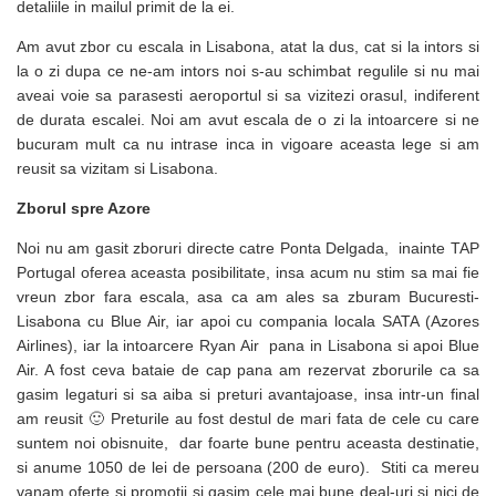
detaliile in mailul primit de la ei.
Am avut zbor cu escala in Lisabona, atat la dus, cat si la intors si
la o zi dupa ce ne-am intors noi s-au schimbat regulile si nu mai
aveai voie sa parasesti aeroportul si sa vizitezi orasul, indiferent
de durata escalei. Noi am avut escala de o zi la intoarcere si ne
bucuram mult ca nu intrase inca in vigoare aceasta lege si am
reusit sa vizitam si Lisabona.
Zborul spre Azore
Noi nu am gasit zboruri directe catre Ponta Delgada, inainte TAP
Portugal oferea aceasta posibilitate, insa acum nu stim sa mai fie
vreun zbor fara escala, asa ca am ales sa zburam Bucuresti-
Lisabona cu Blue Air, iar apoi cu compania locala SATA (Azores
Airlines), iar la intoarcere Ryan Air pana in Lisabona si apoi Blue
Air. A fost ceva bataie de cap pana am rezervat zborurile ca sa
gasim legaturi si sa aiba si preturi avantajoase, insa intr-un final
am reusit 🙂 Preturile au fost destul de mari fata de cele cu care
suntem noi obisnuite, dar foarte bune pentru aceasta destinatie,
si anume 1050 de lei de persoana (200 de euro). Stiti ca mereu
vanam oferte si promotii si gasim cele mai bune deal-uri si nici de