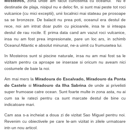
Mosteiros,
zona unde am facut cunostinta cu oceanul. Nu e
destinatie de plaja, nisipul nu e deloc fin, si sunt mai peste tot roci
vulcanice (cu mici exceptii), unii localnici mai stateau pe prosoape
sa se bronzeze. De balacit nu prea poti, oceanul era destul de
rece, noi am intrat doar putin cu picioarele, insa te si inteapa
destul de rau rocile. E prima data cand am vazut roci vulcanice,
insa nu am fost prea impresionate, pare un loc ars, in schimb
Oceanul Atlantic e absolut minunat, ne-a uimit cu frumusetea lui.
In Mosteiros sunt si piscine naturale, insa nu am mai fost sa le
vizitam pentru ca aproape se inserase si oricum nu aveam nici
costumele de baie la noi.
Am mai mers la
Miradoura do Escalvado,
Miradouro da Ponta
do Castelo
si
Miradouro da Ilha Sabrina
de unde ai privelisti
super frumoase catre ocean. Sunt foarte multe in zona asta, nu ai
cum sa le ratezi pentru ca sunt marcate destul de bine cu
indicatoare mari.
Cam asa s-a incheiat a doua zi de vizitat Sao Miguel pentru noi.
Revenim cu obiectivele pe care le-am vizitat in zilele urmatoare
intr-un nou articol.