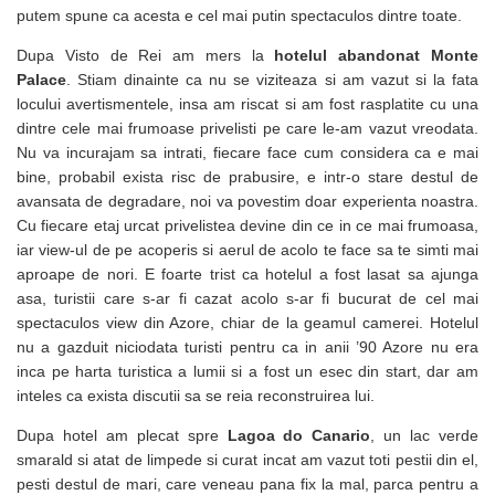
putem spune ca acesta e cel mai putin spectaculos dintre toate.
Dupa Visto de Rei am mers la
hotelul abandonat Monte
Palace
. Stiam dinainte ca nu se viziteaza si am vazut si la fata
locului avertismentele, insa am riscat si am fost rasplatite cu una
dintre cele mai frumoase privelisti pe care le-am vazut vreodata.
Nu va incurajam sa intrati, fiecare face cum considera ca e mai
bine, probabil exista risc de prabusire, e intr-o stare destul de
avansata de degradare, noi va povestim doar experienta noastra.
Cu fiecare etaj urcat privelistea devine din ce in ce mai frumoasa,
iar view-ul de pe acoperis si aerul de acolo te face sa te simti mai
aproape de nori. E foarte trist ca hotelul a fost lasat sa ajunga
asa, turistii care s-ar fi cazat acolo s-ar fi bucurat de cel mai
spectaculos view din Azore, chiar de la geamul camerei. Hotelul
nu a gazduit niciodata turisti pentru ca in anii ’90 Azore nu era
inca pe harta turistica a lumii si a fost un esec din start, dar am
inteles ca exista discutii sa se reia reconstruirea lui.
Dupa hotel am plecat spre
Lagoa do Canario
, un lac verde
smarald si atat de limpede si curat incat am vazut toti pestii din el,
pesti destul de mari, care veneau pana fix la mal, parca pentru a