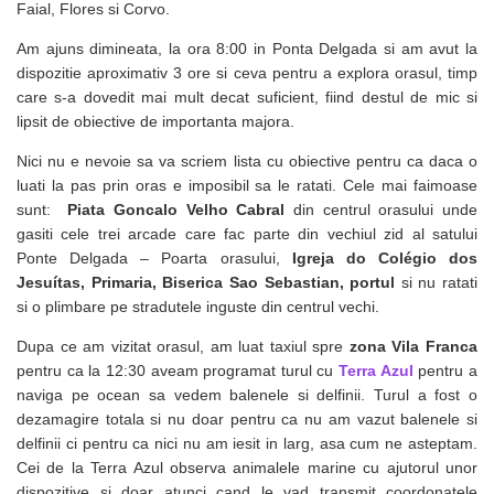
Faial, Flores si Corvo.
Am ajuns dimineata, la ora 8:00 in Ponta Delgada si am avut la
dispozitie aproximativ 3 ore si ceva pentru a explora orasul, timp
care s-a dovedit mai mult decat suficient, fiind destul de mic si
lipsit de obiective de importanta majora.
Nici nu e nevoie sa va scriem lista cu obiective pentru ca daca o
luati la pas prin oras e imposibil sa le ratati. Cele mai faimoase
sunt:
Piata Goncalo Velho Cabral
din centrul orasului unde
gasiti cele trei arcade care fac parte din vechiul zid al satului
Ponte Delgada – Poarta orasului,
Igreja do Colégio dos
Jesuítas, Primaria, Biserica Sao Sebastian, portul
si nu ratati
si o plimbare pe stradutele inguste din centrul vechi.
Dupa ce am vizitat orasul, am luat taxiul spre
zona Vila Franca
pentru ca la 12:30 aveam programat turul cu
Terra Azul
pentru a
naviga pe ocean sa vedem balenele si delfinii. Turul a fost o
dezamagire totala si nu doar pentru ca nu am vazut balenele si
delfinii ci pentru ca nici nu am iesit in larg, asa cum ne asteptam.
Cei de la Terra Azul observa animalele marine cu ajutorul unor
dispozitive si doar atunci cand le vad transmit coordonatele