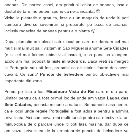
ananas. Din partea casei, am primit si lichior de ananas, insa e
destul de tare, nu putem spune ca ne-a incantat 🙂
Vizita la plantatie e gratuita, insa au un magazin de unde iti poti
cumpara diverse suveniruri si preparate pe baza de ananas,
inclusiv radacina de ananas pentru a o planta 🙂
Dupa plantatie am plecat catre locul pe care ne doream cel mai
mult si mai mult sa il vizitam in Sao Miguel si anume Sete Cidades
(e si cel mai faimos obiectiv al insulei), insa pana sa ajungem
acolo am mai poposit la niste
miradouros
. Daca vreti sa mergeti
in Portugalia sau ati fost, probabil ca ati intalnit foarte des acest
cuvant. Ce sunt?
Puncte de belvedere
pentru obiectivele mai
importante din zona.
Primul pe lista a fost
Miradouro Vista do Rei
care ni s-a parut
uimitor pentru ca a fost primul loc de unde am vazut
Lagoa das
Sete Cidades,
aceasta minune a naturii. Se numeste asa pentru
ca e locul unde regele Portugaliei a fost adus a pentru a admira
privelistea. Aici sunt ceva mai multi turisti pentru ca efectiv e la un
minut-doua de o parcare unde iti poti lasa masina, dar dupa ce
am vazut privelistea de la urmatoarele puncte de belvedere va