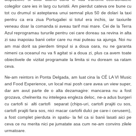
colegilor care ies in larg cu turistii. Am pierdut cateva ore bune cu
tot cu drumul si asteptarea unui semnal plus 50 de dolari la taxi
pentru ca era ziua Portugaliei si totul era inchis, iar taxiurile
veneau doar la comanda si aveau tarif mai mare. Cei de la Terra
Azul reprogramau tururile pentru cei care doreau sa revina in alta
zi sau inapoiau banii celor care nu mai puteau sa ajunga. Noi nu
am mai dorit sa pierdem timpul si a doua oara, nu ne garanta
nimeni ca oceanul nu va fi agitat si a doua zi, plus ca avem toate
obiectivele de vizitat programate la limita si nu doream sa ratam
ceva.
Ne-am reintors in Ponta Delgada, am luat cina la CÉ LA VI Music
and Food Experience, un local mai posh care avea un view super,
dar am avut parte de o alta dezamagire: mancarea nu a fost
grozava, chelnerita nu intelegea engleza deloc, ne-a adus burgeri
cu cartofi si alti cartofi separat (chips-uri, cartofi prajiti cu sos,
cartofi prajiti fara sos, nici macar cartofii dulci pe care-i cerusem),
a fost complet pierduta in spatiu- la fel ca si banii lasati aici pe
ceva ce nu merita nici pe jumatate asa cum ne-am convins zilele
urmatoare.