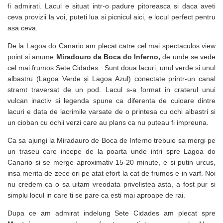
fi admirati. Lacul e situat intr-o padure pitoreasca si daca aveti
ceva provizii la voi, puteti lua si picnicul aici, e locul perfect pentru
asa ceva.
De la Lagoa do Canario am plecat catre cel mai spectaculos view
point si anume
Miradouro da Boca do Inferno,
de unde se vede
cel mai frumos Sete Cidades. Sunt doua lacuri, unul verde si unul
albastru (Lagoa Verde și Lagoa Azul) conectate printr-un canal
stramt traversat de un pod. Lacul s-a format in craterul unui
vulcan inactiv si legenda spune ca diferenta de culoare dintre
lacuri e data de lacrimile varsate de o printesa cu ochi albastri si
un cioban cu ochii verzi care au plans ca nu puteau fi impreuna.
Ca sa ajungi la Miradauro de Boca de Inferno trebuie sa mergi pe
un traseu care incepe de la poarta unde intri spre Lagoa do
Canario si se merge aproximativ 15-20 minute, e si putin urcus,
insa merita de zece ori pe atat efort la cat de frumos e in varf. Noi
nu credem ca o sa uitam vreodata privelistea asta, a fost pur si
simplu locul in care ti se pare ca esti mai aproape de rai.
Dupa ce am admirat indelung Sete Cidades am plecat spre