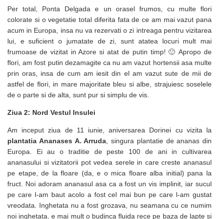
Per total, Ponta Delgada e un orasel frumos, cu multe flori
colorate si o vegetatie total diferita fata de ce am mai vazut pana
acum in Europa, insa nu va rezervati o zi intreaga pentru vizitarea
lui, e suficient o jumatate de zi, sunt atatea locuri mult mai
frumoase de vizitat in Azore si atat de putin timp! 🙂 Apropo de
flori, am fost putin dezamagite ca nu am vazut hortensii asa multe
prin oras, insa de cum am iesit din el am vazut sute de mii de
astfel de flori, in mare majoritate bleu si albe, strajuiesc soselele
de o parte si de alta, sunt pur si simplu de vis.
Ziua 2: Nord Vestul Insulei
Am inceput ziua de 11 iunie, aniversarea Dorinei cu vizita la
plantatia Ananases A. Arruda
, singura plantatie de ananas din
Europa. Ei au o traditie de peste 100 de ani in cultivarea
ananasului si vizitatorii pot vedea serele in care creste ananasul
pe etape, de la floare (da, e o mica floare alba initial) pana la
fruct. Noi adoram ananasul asa ca a fost un vis implinit, iar sucul
pe care l-am baut acolo a fost cel mai bun pe care l-am gustat
vreodata. Inghetata nu a fost grozava, nu seamana cu ce numim
noi inghetata, e mai mult o budinca fluida rece pe baza de lapte si