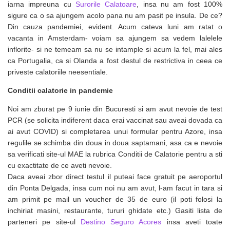
iarna impreuna cu
Surorile Calatoare
, insa nu am fost 100%
sigure ca o sa ajungem acolo pana nu am pasit pe insula. De ce?
Din cauza pandemiei, evident. Acum cateva luni am ratat o
vacanta in Amsterdam- voiam sa ajungem sa vedem lalelele
inflorite- si ne temeam sa nu se intample si acum la fel, mai ales
ca Portugalia, ca si Olanda a fost destul de restrictiva in ceea ce
priveste calatoriile neesentiale.
Conditii calatorie in pandemie
Noi am zburat pe 9 iunie din Bucuresti si am avut nevoie de test
PCR (se solicita indiferent daca erai vaccinat sau aveai dovada ca
ai avut COVID) si completarea unui formular pentru Azore, insa
regulile se schimba din doua in doua saptamani, asa ca e nevoie
sa verificati site-ul MAE la rubrica Conditii de Calatorie pentru a sti
cu exactitate de ce aveti nevoie.
Daca aveai zbor direct testul il puteai face gratuit pe aeroportul
din Ponta Delgada, insa cum noi nu am avut, l-am facut in tara si
am primit pe mail un voucher de 35 de euro (il poti folosi la
inchiriat masini, restaurante, tururi ghidate etc.) Gasiti lista de
parteneri pe site-ul
Destino Seguro Acores
insa aveti toate