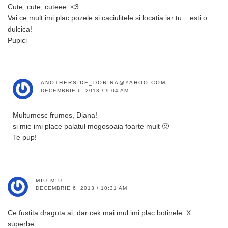
Cute, cute, cuteee. <3
Vai ce mult imi plac pozele si caciulitele si locatia iar tu .. esti o
dulcica!
Pupici
ANOTHERSIDE_DORINA@YAHOO.COM
DECEMBRIE 6, 2013 / 9:04 AM
Multumesc frumos, Diana!
si mie imi place palatul mogosoaia foarte mult 🙂
Te pup!
MIU MIU
DECEMBRIE 6, 2013 / 10:31 AM
Ce fustita draguta ai, dar cek mai mul imi plac botinele :X
superbe…