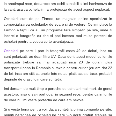
in anotimpul rece, deoarece am ochii sensibili si imi lacrimeaza de
la vant, asa ca ochelarii ma protejeaza de acest aspect neplacut.
Ochelarii sunt de pe Firmoo, un magazin online specializat in
comercializarea ochelarilor de soare si de vedere. Ce imi place la
Firmoo e faptul ca au un programel tare simpatic pe site, unde iti
incarci o fotografie cu tine si poti incerca mai multe perechi de
ochelari pentru a vedea ce te avantajeaza.
Ochelarii
pe care ii port in fotografii costa 49 de dolari, insa nu
sunt polarizati, au doar filtru UV. Daca doriti acest model cu lentile
polarizate trebuie sa mai adaugati inca 20 de dolari, plus
transportul pana in Romania si taxele pentru curier (eu am dat 22
de lei, insa am citit ca unele fete nu au platit aceste taxe, probabil
depinde de orasul din care sunteti).
Imi doream de mult timp o pereche de ochelari mai mari, de genul
acestora, insa o sa-i port doar in sezonul rece, pentru ca in lunile
de vara nu imi ofera protectia de care am nevoie.
Si o veste buna pentru voi: daca sunteti la prima comanda pe site,
primiti perechea de ochelari pe care v-o doriti gratuit, trebuie sa