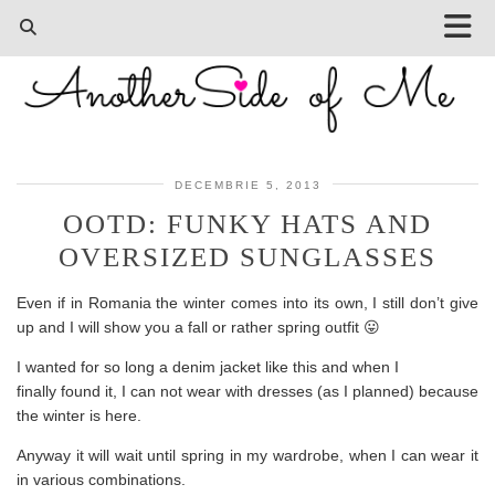
DECEMBRIE 5, 2013
OOTD: FUNKY HATS AND
OVERSIZED SUNGLASSES
Even if in Romania the winter comes into its own, I still don’t give
up and I will show you a fall or rather spring outfit 😛
I wanted for so long a denim jacket like this and when I
finally found it, I can not wear with dresses (as I planned) because
the winter is here.
Anyway it will wait until spring in my wardrobe, when I can wear it
in various combinations.