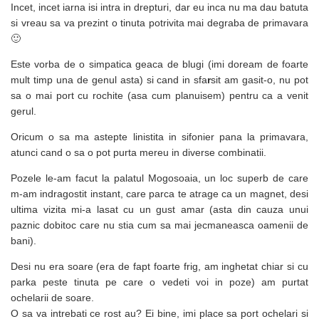
Incet, incet iarna isi intra in drepturi, dar eu inca nu ma dau batuta
si vreau sa va prezint o tinuta potrivita mai degraba de primavara
🙂
Este vorba de o simpatica geaca de blugi (imi doream de foarte
mult timp una de genul asta) si cand in sfa
r
sit am gasit-o, nu pot
sa o mai port cu rochite (asa cum planuisem) pentru ca a venit
gerul.
Oricum o sa ma astepte linistita in sifonier pana la primavara,
atunci cand o sa o pot purta mereu in diverse combinatii.
Pozele le-am facut la palatul Mogosoaia, un loc superb de care
m-am indragostit instant, care parca te atrage ca un magnet, desi
ultima vizita mi-a lasat cu un gust amar (asta din cauza unui
paznic dobitoc care nu stia cum sa mai jecmaneasca oamenii de
bani).
Desi nu era soare (era de fapt foarte frig, am inghetat chiar si cu
parka peste tinuta pe care o vedeti voi in poze) am purtat
ochelarii de soare.
O sa va intrebati ce rost au? Ei bine, imi place sa port ochelari si