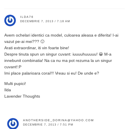
ILDA76
DECEMBRIE 7, 2013 / 7:18 AM
Avem ochelari identici ca model, culoarea aleasa e diferita! I-ai
vazut pe-ai mei??? 🙂
Arati extraordinar, iti vin foarte bine!
Despre tinuta spun un singur cuvant: iuuuuhuuuuu! 😀 M-a
innebunit combinatia! Na ca nu ma pot rezuma la un singur
cuvant!:P
Imi place palarioara corai!!! Vreau si eu! De unde e?
Multi pupici!
Ilda
Lavender Thoughts
ANOTHERSIDE_DORINA@YAHOO.COM
DECEMBRIE 7, 2013 / 7:51 PM