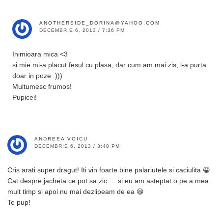
ANOTHERSIDE_DORINA@YAHOO.COM
DECEMBRIE 6, 2013 / 7:36 PM
Inimioara mica <3
si mie mi-a placut fesul cu plasa, dar cum am mai zis, l-a purta
doar in poze :)))
Multumesc frumos!
Pupicei!
ANDREEA VOICU
DECEMBRIE 6, 2013 / 3:48 PM
Cris arati super dragut! Iti vin foarte bine palariutele si caciulita 😀
Cat despre jacheta ce pot sa zic…. si eu am asteptat o pe a mea
mult timp si apoi nu mai dezlipeam de ea 😀
Te pup!