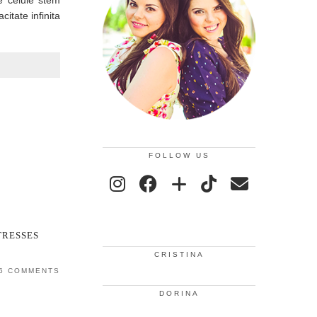
e celule stem
itate infinita
FOLLOW US
TRESSES
CRISTINA
6 COMMENTS
DORINA