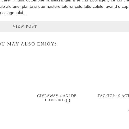
, care in luna octombrie lanseaza gama antirid Ecollagen, ce contin
le ale unei plante si dau nastere tuturor celorlalte celule, avand o capac
ea colagenului…
VIEW POST
U MAY ALSO ENJOY:
GIVEAWAY 4 ANI DE
TAG:TOP 10 AC
BLOGGING (I)