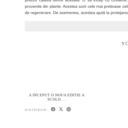
prezint cateva dintre acestea. O sa incep cu Oriflame
provenite din plante. Acestea sunt cele mai pretioase celu
de regenerare. De asemenea, acestea ajută la protejar
YO
A INCEPUT O NOUA EDITIE A
SCOLII …
DISTRIBUIE: