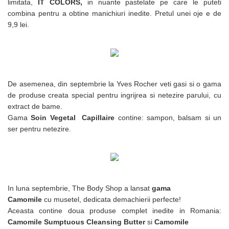
limitata,
IT COLORS,
in nuante pastelate pe care le puteti
combina pentru a obtine manichiuri inedite. Pretul unei oje e de
9,9 lei.
De asemenea, din septembrie la Yves Rocher veti gasi si o gama
de produse creata special pentru ingrijrea si netezire parului, cu
extract de bame.
Gama
Soin Vegetal Capillaire
contine: sampon, balsam si un
ser pentru netezire.
In luna septembrie, The Body Shop a lansat
gama
Camomile
cu musetel, dedicata demachierii perfecte!
Aceasta contine doua produse complet inedite in Romania:
Camomile Sumptuous Cleansing Butter
si
Camomile