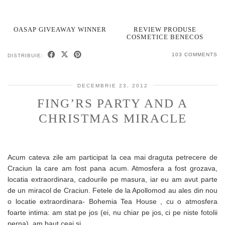
OASAP GIVEAWAY WINNER
REVIEW PRODUSE
COSMETICE BENECOS
103 COMMENTS
DISTRIBUIE:
DECEMBRIE 23, 2012
FING’RS PARTY AND A
CHRISTMAS MIRACLE
Acum cateva zile am participat la cea mai draguta petrecere de
Craciun la care am fost pana acum. Atmosfera a fost grozava,
locatia extraordinara, cadourile pe masura, iar eu am avut parte
de un miracol de Craciun. Fetele de la Apollomod au ales din nou
o locatie extraordinara- Bohemia Tea House , cu o atmosfera
foarte intima: am stat pe jos (ei, nu chiar pe jos, ci pe niste fotolii
perna), am baut ceai si…