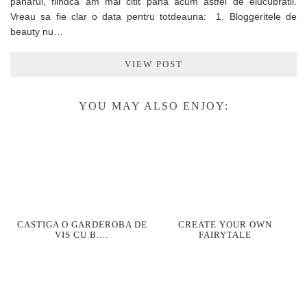
paharul, fiindca am mai citit pana acum astfel de elucubratii.
Vreau sa fie clar o data pentru totdeauna: 1. Bloggeritele de
beauty nu…
VIEW POST
YOU MAY ALSO ENJOY:
CASTIGA O GARDEROBA DE
CREATE YOUR OWN
VIS CU B.…
FAIRYTALE