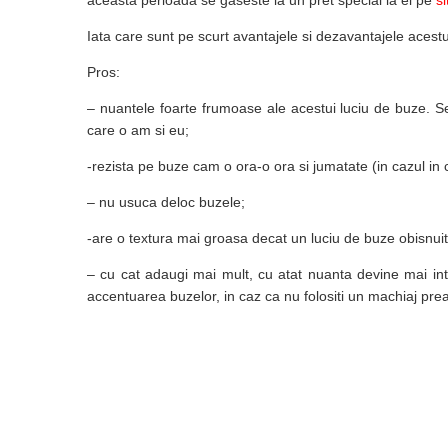
aceasta perioada se gaseste la un pret special la ei pe
si
Iata care sunt pe scurt avantajele si dezavantajele acest
Pros:
– nuantele foarte frumoase ale acestui luciu de buze. 
care o am si eu;
-rezista pe buze cam o ora-o ora si jumatate (in cazul in
– nu usuca deloc buzele;
-are o textura mai groasa decat un luciu de buze obisnuit,
– cu cat adaugi mai mult, cu atat nuanta devine mai inten
accentuarea buzelor, in caz ca nu folositi un machiaj prea 