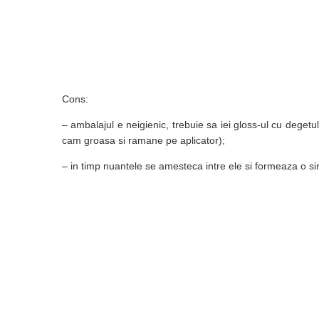
Cons:
– ambalajul e neigienic, trebuie sa iei gloss-ul cu degetu
cam groasa si ramane pe aplicator);
– in timp nuantele se amesteca intre ele si formeaza o s