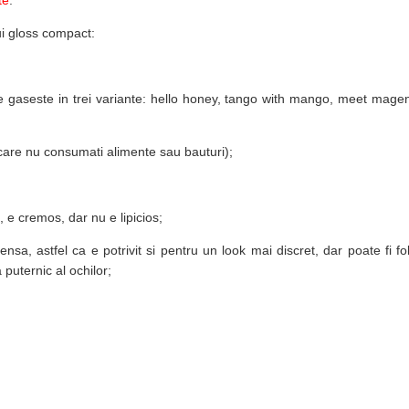
te
.
ui gloss compact:
Se gaseste in trei variante: hello honey, tango with mango, meet mage
 care nu consumati alimente sau bauturi);
 e cremos, dar nu e lipicios;
sa, astfel ca e potrivit si pentru un look mai discret, dar poate fi fol
puternic al ochilor;