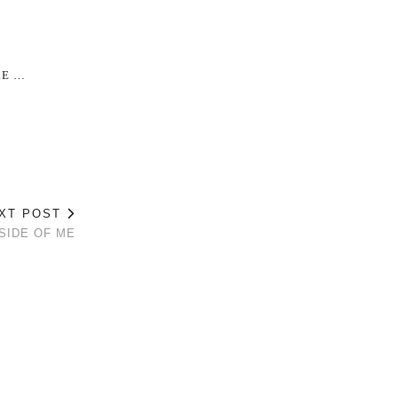
RE …
XT POST
SIDE OF ME