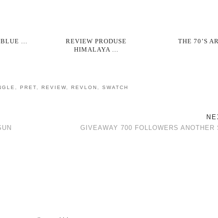
 BLUE …
REVIEW PRODUSE
THE 70’S A
HIMALAYA …
NGLE
,
PRET
,
REVIEW
,
REVLON
,
SWATCH
NE
SUN
GIVEAWAY 700 FOLLOWERS ANOTHER 