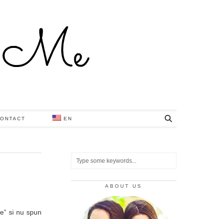
ONTACT
EN
ABOUT US
te” si nu spun