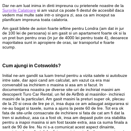
Dar ne-am luat inima in dinti impreuna cu prietenele noastre de la
Surorile Calatoare
si am vazut ca poate fi destul de accesibil daca
vedem mai multe sate intr-o singura zi, asa ca am inceput sa
planificam impreuna toata calatoria.
Am gasit bilete de avion foarte ieftine pentru Londra (am dat in jur
de 100 lei de persoana) si am gasit si un apartament foarte ok si la
un pret bun pentru oras (in jur de 4000 lei pentru toate 4), deoarece
majoritatea sunt in apropiere de oras, iar transportul e foarte
scump.
Cum ajungi in Cotswolds?
Initial ne-am gandit sa luam trenul pentru a vizita satele si autobuze
intre sate, dar apoi cand am calculat, am vazut ca era mai
convenabil sa inchiriem o masina si asa am si facut. In
documentarea noastra pe diverse site-uri de inchiriat masini am
descoperit Turo Car Rental, un fel de AirBnb al masinilor- inchiriezi
masini de la particulari. Am gasit masini la preturi super ok, plecau
de la 20 si ceva de lire pe zi, insa dupa ce am adaugat asigurarea si
ne-au bagat si taxele, suma a ajuns la peste 60 de lire. Tot era ok
fata de site-urile consacrate de inchiriere si fata de cat am fi dat la
tren si autobuz, asa ca a fost ok, insa am depasit putin ora stabilita
pentru a inapoi masina si am fost taxate extra, asa ca suma finala a
sarit de 90 de lire. Nu ni s-a comunicat acest aspect dinainte,