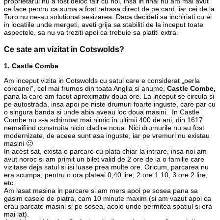
proprietarul nu a fost deloc fair cu noi, insa in final nu am mai avut
ce face pentru ca suma a fost retrasa direct de pe card, iar cei de la
Turo nu ne-au solutionat sesizarea. Daca decideti sa inchiriati cu ei
in locatiile unde mergeti, aveti grija sa stabiliti de la inceput toate
aspectele, sa nu va treziti apoi ca trebuie sa platiti extra.
Ce sate am vizitat in Cotswolds?
1. Castle Combe
Am inceput vizita in Cotswolds cu satul care e considerat „perla
coroanei”, cel mai frumos din toata Anglia si anume,
Castle Combe,
pana la care am facut aproximativ doua ore. La inceput se circula si
pe autostrada, insa apoi pe niste drumuri foarte inguste, care par cu
o singura banda si unde abia aveau loc doua masini. In Castle
Combe nu s-a schimbat mai nimic în ultimii 400 de ani, din 1617
nemaifiind construita nicio cladire noua. Nici drumurile nu au fost
modernizate, de aceea sunt asa inguste, iar pe vremuri nu existau
masini 🙂
In acest sat, exista o parcare cu plata chiar la intrare, insa noi am
avut noroc si am primit un bilet valid de 2 ore de la o familie care
vizitase deja satul si isi luase prea multe ore. Oricum, parcarea nu
era scumpa, pentru o ora plateai 0,40 lire, 2 ore 1.10, 3 ore 2 lire,
etc.
Am lasat masina in parcare si am mers apoi pe sosea pana sa
gasim casele de piatra, cam 10 minute maxim (si am vazut apoi ca
erau parcate masini si pe sosea, acolo unde permitea spatiul si era
mai lat).