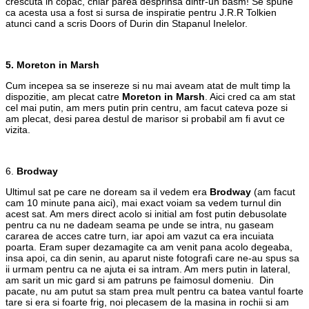
crescuta in copac, chiar parea desprinsa dintr-un basm! Se spune
ca acesta usa a fost si sursa de inspiratie pentru J.R.R Tolkien
atunci cand a scris Doors of Durin din Stapanul Inelelor.
5. Moreton in Marsh
Cum incepea sa se insereze si nu mai aveam atat de mult timp la
dispozitie, am plecat catre
Moreton in Marsh
. Aici cred ca am stat
cel mai putin, am mers putin prin centru, am facut cateva poze si
am plecat, desi parea destul de marisor si probabil am fi avut ce
vizita.
6.
Brodway
Ultimul sat pe care ne doream sa il vedem era
Brodway
(am facut
cam 10 minute pana aici), mai exact voiam sa vedem turnul din
acest sat. Am mers direct acolo si initial am fost putin debusolate
pentru ca nu ne dadeam seama pe unde se intra, nu gaseam
cararea de acces catre turn, iar apoi am vazut ca era incuiata
poarta. Eram super dezamagite ca am venit pana acolo degeaba,
insa apoi, ca din senin, au aparut niste fotografi care ne-au spus sa
ii urmam pentru ca ne ajuta ei sa intram. Am mers putin in lateral,
am sarit un mic gard si am patruns pe faimosul domeniu. Din
pacate, nu am putut sa stam prea mult pentru ca batea vantul foarte
tare si era si foarte frig, noi plecasem de la masina in rochii si am