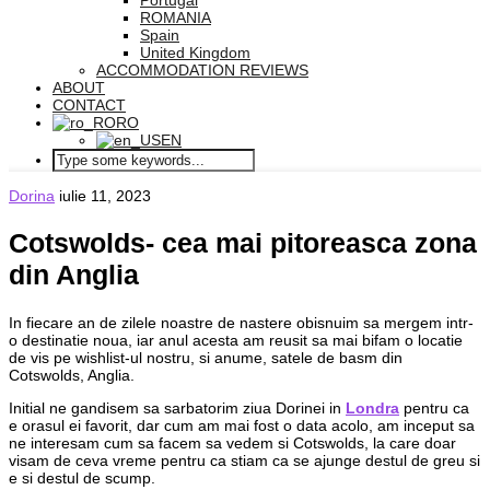
Portugal
ROMANIA
Spain
United Kingdom
ACCOMMODATION REVIEWS
ABOUT
CONTACT
RO
EN
Dorina
iulie 11, 2023
Cotswolds- cea mai pitoreasca zona
din Anglia
In fiecare an de zilele noastre de nastere obisnuim sa mergem intr-
o destinatie noua, iar anul acesta am reusit sa mai bifam o locatie
de vis pe wishlist-ul nostru, si anume, satele de basm din
Cotswolds, Anglia.
Initial ne gandisem sa sarbatorim ziua Dorinei in
Londra
pentru ca
e orasul ei favorit, dar cum am mai fost o data acolo, am inceput sa
ne interesam cum sa facem sa vedem si Cotswolds, la care doar
visam de ceva vreme pentru ca stiam ca se ajunge destul de greu si
e si destul de scump.