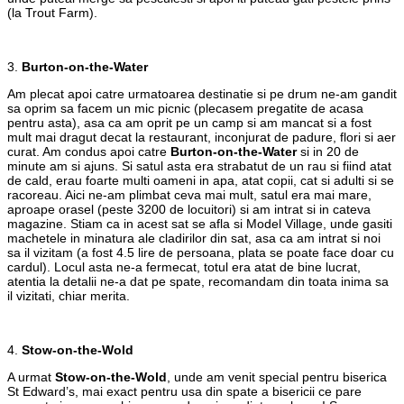
(la Trout Farm).
3.
Burton-on-the-Water
Am plecat apoi catre urmatoarea destinatie si pe drum ne-am gandit
sa oprim sa facem un mic picnic (plecasem pregatite de acasa
pentru asta), asa ca am oprit pe un camp si am mancat si a fost
mult mai dragut decat la restaurant, inconjurat de padure, flori si aer
curat. Am condus apoi catre
Burton-on-the-Water
si in 20 de
minute am si ajuns. Si satul asta era strabatut de un rau si fiind atat
de cald, erau foarte multi oameni in apa, atat copii, cat si adulti si se
racoreau. Aici ne-am plimbat ceva mai mult, satul era mai mare,
aproape orasel (peste 3200 de locuitori) si am intrat si in cateva
magazine. Stiam ca in acest sat se afla si Model Village, unde gasiti
machetele in minatura ale cladirilor din sat, asa ca am intrat si noi
sa il vizitam (a fost 4.5 lire de persoana, plata se poate face doar cu
cardul). Locul asta ne-a fermecat, totul era atat de bine lucrat,
atentia la detalii ne-a dat pe spate, recomandam din toata inima sa
il vizitati, chiar merita.
4.
Stow-on-the-Wold
A urmat
Stow-on-the-Wold
, unde am venit special pentru biserica
St Edward’s, mai exact pentru usa din spate a bisericii ce pare