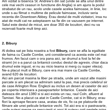
Am vizitat si biserica St. Andrew’s din sat (unde se afla unul dintre
cele mai vechi ceasuri in functiune din Anglia) si am ajuns la podul
strabatut de un rau, acolo unde casele acelea faimoase, in linie, loc
unde s-au filmat o multime de pelicule faimoase, inclusiv seria
recenta din Downtown Abbey. Erau destul de multi vizitatori, insa nu
atat de multi cat ne asteptasem sa fie din ce vazusem pe internet.
Satul este destul de micut, are doar 350 de locuitori, deci nu va
rezervati foarte mult timp aici.
2. Bibury
Al doilea sat pe lista noastra a fost
Bibury,
care se afla la egalitate
de faima cu Castle Combe, unii considerand ca acesta este cel mai
frumos. Am facut cam o ora pana aici, iar drumul a fost la fel de
stramt (ni s-a parut ca britanicii conduc destul de agresiv, chiar daca
drumul este ingust, ei nu au nicio teama si merg cu super viteza).
Ne-a placut mult si Bibury, care era mai mare ca Castle Combe,
avand 620 de locuitori.
Aici am parcat masina la liber pe strada, unde am vazut alte masini
parcate si am plecat sa admiram satul la pas, mai precis celebrul sir
de case Arlington Row. Englezii au inclus un desen al caselor de aici
pe coperta interioara a pasapoartelor britanice. Casele de aici
dateaza din anul 1380 si si aici exista un rau, raul Coln, afluent al
Tamisei. Ne-a placut ca atat in Castle Combe, cat si in Bibury, erau
flori la aproape fiecare casa, aratau de vis, fix ca pe platourile de
filmare ale unei pelicule britanice vechi. Tot aici era si o pastravarie,
unde puteai merge sa pescuiesti si apoi iti puteau gati pestele prins