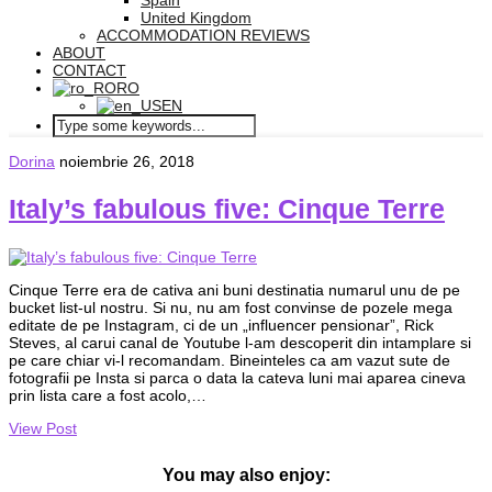
Spain
United Kingdom
ACCOMMODATION REVIEWS
ABOUT
CONTACT
RO
EN
Dorina
noiembrie 26, 2018
Italy’s fabulous five: Cinque Terre
Cinque Terre era de cativa ani buni destinatia numarul unu de pe
bucket list-ul nostru. Si nu, nu am fost convinse de pozele mega
editate de pe Instagram, ci de un „influencer pensionar”, Rick
Steves, al carui canal de Youtube l-am descoperit din intamplare si
pe care chiar vi-l recomandam. Bineinteles ca am vazut sute de
fotografii pe Insta si parca o data la cateva luni mai aparea cineva
prin lista care a fost acolo,…
View Post
You may also enjoy: