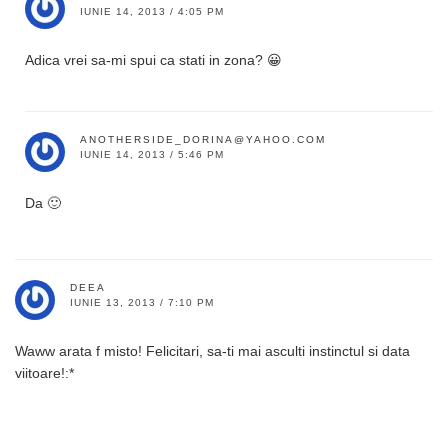
IUNIE 14, 2013 / 4:05 PM
Adica vrei sa-mi spui ca stati in zona? 😀
ANOTHERSIDE_DORINA@YAHOO.COM
IUNIE 14, 2013 / 5:46 PM
Da 🙂
DEEA
IUNIE 13, 2013 / 7:10 PM
Waww arata f misto! Felicitari, sa-ti mai asculti instinctul si data
viitoare!:*