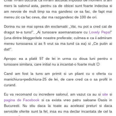
mers la salonul asta, pentru ca de obicei sunt foarte indecisa si
am nevoie de mult timp sa ma gandesc ce sa fac, de fapt mai
mereu zic ca fac ceva, dar ma razgandesc de 100 de ori.
Dorina nu se mai oprea din exclamatii: „Vai, nu pot a cred cat de
dragut te-a tuns!”, „Ai tunsoare asemanatoare cu
Lovely Pepa
!”
(una dintre bloggeritele noastre preferate; culmea e ca ii admiram
mereu tunsoarea si as fi vrut sa ma tund ca ea) si „Ce putin ai
dat!”.
Apropo: ea a platit 97 de lei in urma cu doua luni pentru o
tunsoare similara, care initial nu a incantat-o foarte mult 🙂
Cand am fost la tuns am primit si un pliant cu o oferta cu
manichiura+pedichiura-25 de lei, de care cred ca o sa profit in
curand.
Eu va recomand cu incredere salonul, am vazut ca au si
site
si
pagina de Facebook
si ca exista vreo patru saloane Oasis in
Bucuresti. Nu stiu daca la toate au aceleasi preturi si daca
serviciile oferite sunt la fel, insa eu ma declar incantata de cel la