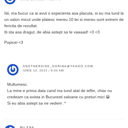
Iiiii, ma bucur ca ai avut o experienta asa placuta, si eu ma tund la
un salon micut unde platesc mereu 10 lei si mereu sunt extrem de
fericita de rezultat.
Iti sta asa dragut, de abia astept sa te vaaaad! <3 <3
Pupicei <3
ANOTHERSIDE_DORINA@YAHOO.COM
IUNIE 14, 2013 / 9:04 AM
Multumesc.
La mine e prima data cand ma tund atat de ieftin, chiar nu
credeam ca exista in Bucuresti saloane cu preturi mici 😀
Si eu abia astept sa ne vedem :*
MILENA