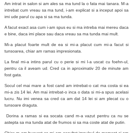
Am intrat in salon si am ales sa ma tund la o fata mai tanara. M-a
intrebat cum vreau sa ma tund, i-am explicat si a inceput apoi sa
imi ude parul cu apa si sa ma tunda.
A facut exact asa cum i-am spus eu si ma intreba mai mereu daca
e bine, daca imi place sau daca vreau sa ma tunda mai mult.
Mi-a placut foarte mult de ea si mi-a placut cum mi-a facut si
tunsoarea, chiar am ramas impresionata.
La final mi-a intins parul cu o perie si mi l-a uscat cu foehn-ul,
pentru ca il aveam ud. Cred ca in aproximativ 20 de minute am
fost gata.
Socul cel mai mare a fost cand am intrebat-o cat ma costa si ea
mi-a zis 14 lei. Am mai intrebat-o inca o data si mi-a spus acelasi
lucru. Nu imi venea sa cred ca am dat 14 lei si am plecat cu o
tunsoare draguta.
Dorina a ramas si ea socata cand m-a vazut pentru ca nu se
astepta sa ma tunda atat de frumos si sa ma coste atat de putin.
Chiar m-am bucurat ca mi-am ascultat impulsul de moment si am