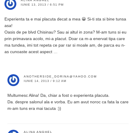
ALINA ANGHEL
IUNIE 13, 2013 / 6:51 PM
Experienta ta e mai placuta decat a mea 😀 Si-ti sta si bine tunsa
asa!
Oasis de pe blvd Chisinau? Sau ai altul in zona? M-am tuns si eu
prin primavara acolo, mi-a placut. Doar ca m-a enervat tipa care
ma tundea, imi tot repeta ce par rar si moale am, de parca eu n-
as cunoaste acest aspect …
ANOTHERSIDE_DORINA@YAHOO.COM
IUNIE 14, 2013 / 9:12 AM
Multumesc Alina! Da, chiar a fost o experienta placuta.
Da. despre salonul ala e vorba. Eu am avut noroc ca fata la care
m-am tuns era mai tacuta :))
ALINA ANGHEL