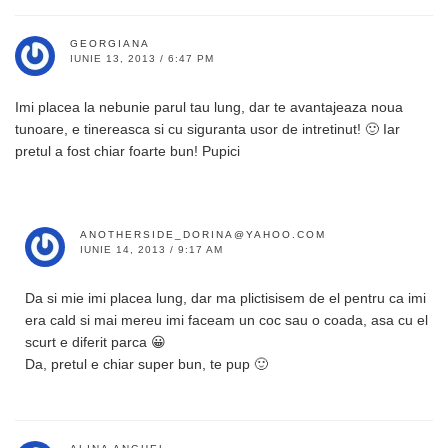
GEORGIANA
IUNIE 13, 2013 / 6:47 PM
Imi placea la nebunie parul tau lung, dar te avantajeaza noua
tunoare, e tinereasca si cu siguranta usor de intretinut! 🙂 Iar
pretul a fost chiar foarte bun! Pupici
ANOTHERSIDE_DORINA@YAHOO.COM
IUNIE 14, 2013 / 9:17 AM
Da si mie imi placea lung, dar ma plictisisem de el pentru ca imi
era cald si mai mereu imi faceam un coc sau o coada, asa cu el
scurt e diferit parca 😀
Da, pretul e chiar super bun, te pup 🙂