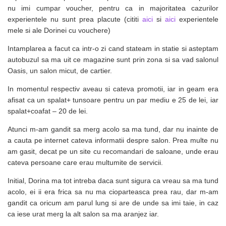
nu imi cumpar voucher, pentru ca in majoritatea cazurilor
experientele nu sunt prea placute (cititi
aici
si
aici
experientele
mele si ale Dorinei cu vouchere)
Intamplarea a facut ca intr-o zi cand stateam in statie si asteptam
autobuzul sa ma uit ce magazine sunt prin zona si sa vad salonul
Oasis, un salon micut, de cartier.
In momentul respectiv aveau si cateva promotii, iar in geam era
afisat ca un spalat+ tunsoare pentru un par mediu e 25 de lei, iar
spalat+coafat – 20 de lei.
Atunci m-am gandit sa merg acolo sa ma tund, dar nu inainte de
a cauta pe internet cateva informatii despre salon. Prea multe nu
am gasit, decat pe un site cu recomandari de saloane, unde erau
cateva persoane care erau multumite de servicii.
Initial, Dorina ma tot intreba daca sunt sigura ca vreau sa ma tund
acolo, ei ii era frica sa nu ma cioparteasca prea rau, dar m-am
gandit ca oricum am parul lung si are de unde sa imi taie, in caz
ca iese urat merg la alt salon sa ma aranjez iar.