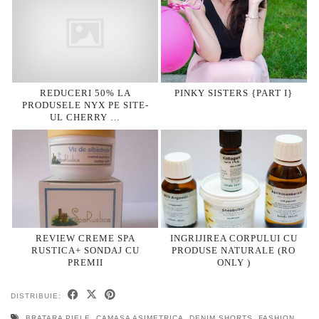
REDUCERI 50% LA
PINKY SISTERS {PART I}
PRODUSELE NYX PE SITE-
UL CHERRY …
REVIEW CREME SPA
INGRIJIREA CORPULUI CU
RUSTICA+ SONDAJ CU
PRODUSE NATURALE (RO
PREMII
ONLY )
DISTRIBUIE:
BRATARA PIELE
,
CAMASA ASIMETRICA
,
DENIM SHORTS
,
FASHION
,