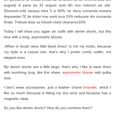
august) si pana pe 31 august sunt din nou reduceri pe site.
Discount-urile variaza intre 5 si 60%, iar daca comanda voastra
depaseste 70 de dolari mai aveti inca 15% reducere din comanda
finala. Trebuie doar sa folositi codul clearance15%.
Today I will show you again an outfit with denim shorts, but this
time with a long, asymmetric blouse.
„When in doubt wear little black dress” is not my motto, because
my style is a casual one, that’s why I prefer comfy outfits, not
elegant ones.
My denim shorts are a little large, that’s why I like to wear them
with somthing long, like this sheer,
asymmetric blouse
with polka
dots.
I don’t wear accessories, just a leather charm
bracelet
, which I
like so much because is fitting my tiny wrist and because has a
magnetic clasp.
Do you like denim shorts? How do you combine them?