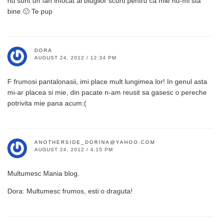
nu sunt un fan infocat al blugilor scurti pentru ca mie nu-mi sta
bine 🙁 Te pup
DORA
AUGUST 24, 2012 / 12:34 PM
F frumosi pantalonasii, imi place mult lungimea lor! In genul asta
mi-ar placea si mie, din pacate n-am reusit sa gasesc o pereche
potrivita mie pana acum:(
ANOTHERSIDE_DORINA@YAHOO.COM
AUGUST 24, 2012 / 4:15 PM
Multumesc Mania blog.
Dora: Multumesc frumos, esti o draguta!