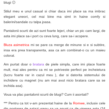
blugi 🙂
Stilul meu e unul casual si chiar daca imi place sa ma imbrac
elegant uneori, cel mai bine ma simt in haine comfy si
balerini/sandale cu talpa joasa.
Pantalonii scurti de azi sunt foarte lejeri, chiar un pic cam largi, de
asta imi place sa-i port cu ceva lung, care sa-i acopere.
Bluza asimetrica
mi se pare ca merge de minune si e si subtire,
insa era prea transparenta, asa ca am combinat-o cu un maieu
colorat.
Am purtat doar o
bratara
de piele simpla, care imi place foarte
mult, mai ales pentru ca mi se potriveste perfect pe incheietura
(lucru foarte rar in cazul meu ), dar si datorita sistemului de
inchidere cu magnet (nu am mai avut nicio bratara care sa se
inchida asa).
Voua va plac pantalonii scurti de blugi? Cum ii asortati?
*** Pentru ca tot v-am prezentat haine de la
Romwe
, inclusiv cele
din postarea de astazi vreau sa va anunt ca de vinerea asta (24