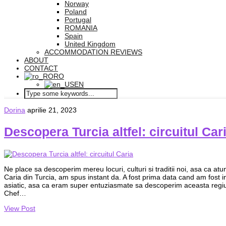
Norway
Poland
Portugal
ROMANIA
Spain
United Kingdom
ACCOMMODATION REVIEWS
ABOUT
CONTACT
RO
EN
Dorina
aprilie 21, 2023
Descopera Turcia altfel: circuitul Car
Ne place sa descoperim mereu locuri, culturi si traditii noi, asa ca atu
Caria din Turcia, am spus instant da. A fost prima data cand am fost in
asiatic, asa ca eram super entuziasmate sa descoperim aceasta regi
Chef…
View Post