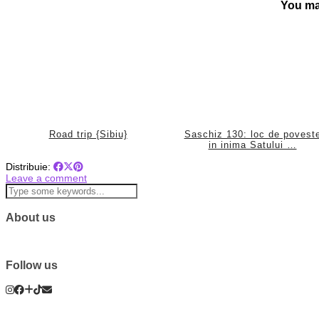
You ma
Road trip {Sibiu}
Saschiz 130: loc de povest
in inima Satului …
Distribuie:
Leave a comment
About us
Follow us