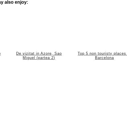
y also enjoy:
e
De vizitat in Azore, Sao
Top 5 non touristy places
Miguel (partea 2)
Barcelona