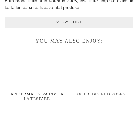
E un brand infiintat in Korea in 2003, insa intre timp s-a extins in
toata lumea si realizeaza atat produse…
VIEW POST
YOU MAY ALSO ENJOY:
APIDERMALIV VA INVITA
OOTD: BIG RED ROSES
LA TESTARE