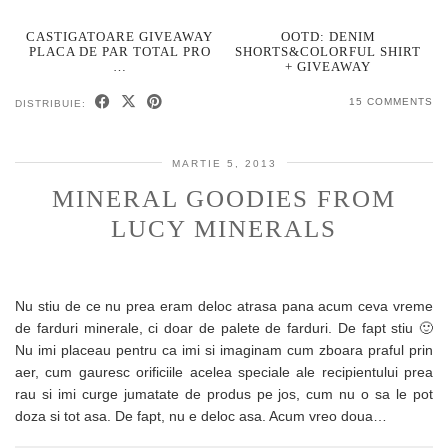
CASTIGATOARE GIVEAWAY
OOTD: DENIM
PLACA DE PAR TOTAL PRO
SHORTS&COLORFUL SHIRT
…
+ GIVEAWAY
15 COMMENTS
DISTRIBUIE:
MARTIE 5, 2013
MINERAL GOODIES FROM
LUCY MINERALS
Nu stiu de ce nu prea eram deloc atrasa pana acum ceva vreme
de farduri minerale, ci doar de palete de farduri. De fapt stiu 🙂
Nu imi placeau pentru ca imi si imaginam cum zboara praful prin
aer, cum gauresc orificiile acelea speciale ale recipientului prea
rau si imi curge jumatate de produs pe jos, cum nu o sa le pot
doza si tot asa. De fapt, nu e deloc asa. Acum vreo doua…