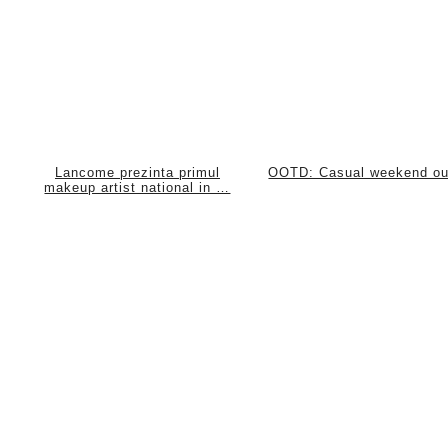
Lancome prezinta primul
OOTD: Casual weekend out
makeup artist national in …