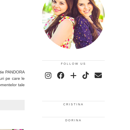
FOLLOW US
ectie PANDORA
uri pe care le
omentelor tale
CRISTINA
DORINA