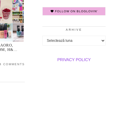
FOLLOW ON BLOGLOVIN'
ARHIVE
Arhive
 AORO,
DM, H&…
PRIVACY POLICY
4 COMMENTS