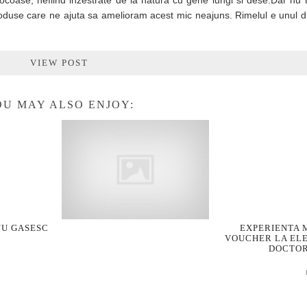
orocoase, nefiind inzestrate de la natura cu gene lungi si dese.Dar nu 
produse care ne ajuta sa amelioram acest mic neajuns. Rimelul e unul d
VIEW POST
U MAY ALSO ENJOY:
NU GASESC
EXPERIENTA 
VOUCHER LA EL
DOCTO