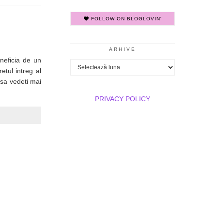
FOLLOW ON BLOGLOVIN'
ARHIVE
neficia de un
Arhive
tul intreg al
 sa vedeti mai
PRIVACY POLICY