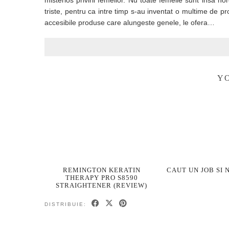
misterios privirii femeilor. Nu toate femeile sunt insa n
triste, pentru ca intre timp s-au inventat o multime de 
accesibile produse care alungeste genele, le ofera…
YO
REMINGTON KERATIN
CAUT UN JOB SI 
THERAPY PRO S8590
STRAIGHTENER (REVIEW)
DISTRIBUIE: