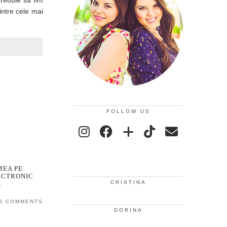
trebuie sa fim
intre cele mai
FOLLOW US
MEA PE
ECTRONIC
CRISTINA
R
8 COMMENTS
DORINA