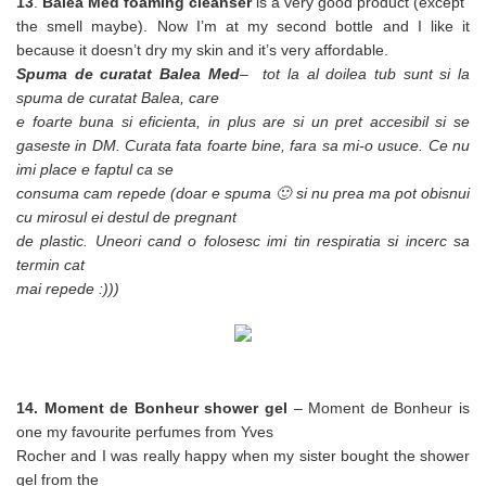
13
.
Balea Med foaming cleanser
is a very good product (except
the smell maybe). Now I’m at my second bottle and I like it
because it doesn’t dry my skin and it’s very affordable.
Spuma de curatat Balea Med
– tot la al doilea tub sunt si la
spuma de curatat Balea, care
e foarte buna si eficienta, in plus are si un pret accesibil si se
gaseste in DM. Curata fata foarte bine, fara sa mi-o usuce. Ce nu
imi place e faptul ca se
consuma cam repede (doar e spuma 🙂 si nu prea ma pot obisnui
cu mirosul ei destul de pregnant
de plastic. Uneori cand o folosesc imi tin respiratia si incerc sa
termin cat
mai repede :)))
14. Moment de Bonheur shower gel
– Moment de Bonheur is
one my favourite perfumes from Yves
Rocher and I was really happy when my sister bought the shower
gel from the