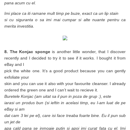
pana acum cu el.
Imi place ca iti ramane mult timp pe buze, exact ca un lip stain
si cu siguranta o sa imi mai cumpar si alte nuante pentru ca
merita investitia.
8. The Konjac sponge
is another little wonder, that I discover
recently and I decided to try it to see if it works. I bought it from
eBay and I
pick the white one. It’s a good product because you can gently
exfoliate your
skin and you can use it also with your favourite cleanser. I already
ordered the green one and I can’t wait to recieve it.
Buretele Konjac (am uitat sa il pun in poza de grup :), este
iarasi un produs bun (si ieftin in acelasi timp, eu l-am luat de pe
eBay si am
dat cam 3 lei pe el), care isi face treaba foarte bine. Eu il pun sub
un jet de
apa cald pana se inmoaie putin si apoi imi curat fata cu el. Imi