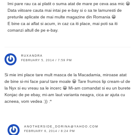
Imi pare rau ca ai platit o suma atat de mare pe ceva asa mic 😀
Data viitoare cauta mai intai pe e-bay si o sa te lamuresti de
preturile aplicate de mai multe magazine din Romania 😀
E bine ca ai aflat si acum, in caz ca iti place, mai poti sa iti
comanzi altull de pe e-bay.
RUXANDRA
FEBRUARY 5, 2014 / 7:59 PM
Si mie imi place tare mult masca de la Macadamia, miroase atat
de bine si-mi face parul tare moale 😀 Tare frumos lip cream-ul de
la Nyx si eu vreau sa le incerc 😀 Mi-am comandat si eu un burete
Konjac de pe ebay, mi-am laut varianta neagra, cica ar ajuta cu
acneea, vom vedea :)) :*
ANOTHERSIDE_DORINA@YAHOO.COM
FEBRUARY 6, 2014 / 8:24 PM