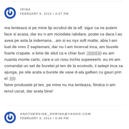
IRINA
FEBRUARY 8, 2014 / 4:07 PM
ma tenteaza si pe mine lip scrubul de la elf. sigur ca ne putem
face si acasa, dar eu n-am niciodata rabdare, poate ca daca l-as
avea pe asta la indemana…am si eu nyx soft matte, abia l-am
luat de vreo 2 saptamani, dar nu l-am incercat inca, am buzele
foarte crapate. e bine de stiut ca e chiar bun ;)))))))))) eu am
nuanta monte carlo, care e un rosu inchis supeeeerb. eu mi-am
comandat un set de buretei pt ten de la ecotools, ii astept inca sa
ajunga, pe site arata a burete de vase d-ala galben cu gauri prin
el ;))))
faine produsele pt ten, pe mine nu ma tenteaza, fiindca n-am
tenul uscat, dar arata bine!
ANOTHERSIDE_DORINA@YAHOO.COM
FEBRUARY 9, 2014 / 6:48 PM