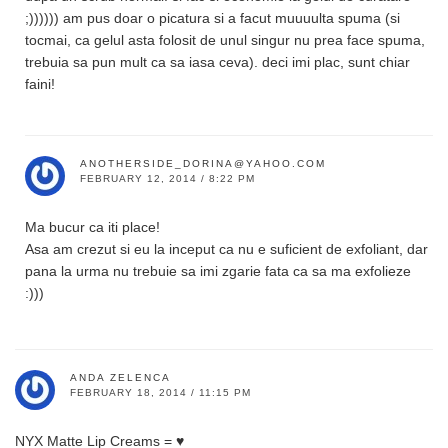
;)))))) am pus doar o picatura si a facut muuuulta spuma (si
tocmai, ca gelul asta folosit de unul singur nu prea face spuma,
trebuia sa pun mult ca sa iasa ceva). deci imi plac, sunt chiar
faini!
ANOTHERSIDE_DORINA@YAHOO.COM
FEBRUARY 12, 2014 / 8:22 PM
Ma bucur ca iti place!
Asa am crezut si eu la inceput ca nu e suficient de exfoliant, dar
pana la urma nu trebuie sa imi zgarie fata ca sa ma exfolieze
:)))
ANDA ZELENCA
FEBRUARY 18, 2014 / 11:15 PM
NYX Matte Lip Creams = ♥