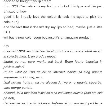
decided to bought this lip cream
from NYX Cosmetics. Is my first product of this type and I’m just
amazed of how
good it is. I really love the colour (it took me ages to pick the
colour up)
and the fact that it doesn’t dry my lips so bad, maybe just a little
bit. I
will buy a new color soon because it’s an amazing product.
Lip
cream-ul NYX soft matte
– Un alt produs nou care a intrat recent
in colectia mea. E un produs mega
laudat pe net, care merita toti banii. Eram foarte indecisa in
privinta culorii
(m-am uitat de 100 de ori pe internet inainte sa aleg nuanta
impreuna cu Dorina), iar in
final ne-am hotarat sa ne alegem Antwerp, o nuanta superba,
care merge purtata
oricand. Mi-a fost frica initial ca o sa imi usuce buzele (asa am citit
pe net),
dar inainte sa il aplic folosesc balsam si nu am avut probleme