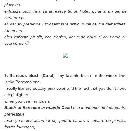
place ca
exfoliaza usor, fara sa agreseze tenul. Puteti pune si un gel de
curatare pe
el, dar eu prefer sa il folosesc fara nimic, dupa ce ma demachiez.
Eu mi-am
ales varianta pe alb, cea clasica, dar e pe drum si cel verde cu
ceai verde 🙂
9. Benecos blush (Coral)
– my favorite blush for the winter time
is the Benecos one.
I really like the peachy pink color and the fact that you don’t need
a hightlighter
when you use this blush.
Blush-ul Benecos in nuanta Coral
e in momentul de fata printre
preferatele
mele (mai ales acum iarna), pentru ca are o culoare de piersica
foarte frumoasa,