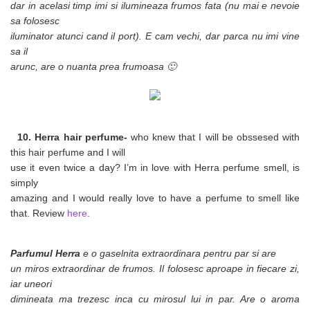
dar in acelasi timp imi si ilumineaza frumos fata (nu mai e nevoie
sa folosesc
iluminator atunci cand il port). E cam vechi, dar parca nu imi vine
sa il
arunc, are o nuanta prea frumoasa 🙂
10. Herra hair perfume-
who knew that I will be obssesed with
this hair perfume and I will
use it even twice a day? I’m in love with Herra perfume smell, is
simply
amazing and I would really love to have a perfume to smell like
that. Review
here
.
Parfumul Herra
e o gaselnita extraordinara pentru par si are
un miros extraordinar de frumos. Il folosesc aproape in fiecare zi,
iar uneori
dimineata ma trezesc inca cu mirosul lui in par. Are o aroma