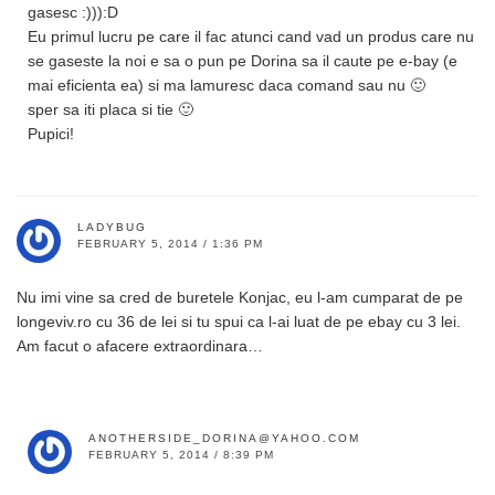
gasesc :))):D
Eu primul lucru pe care il fac atunci cand vad un produs care nu
se gaseste la noi e sa o pun pe Dorina sa il caute pe e-bay (e
mai eficienta ea) si ma lamuresc daca comand sau nu 🙂
sper sa iti placa si tie 🙂
Pupici!
LADYBUG
FEBRUARY 5, 2014 / 1:36 PM
Nu imi vine sa cred de buretele Konjac, eu l-am cumparat de pe
longeviv.ro cu 36 de lei si tu spui ca l-ai luat de pe ebay cu 3 lei.
Am facut o afacere extraordinara…
ANOTHERSIDE_DORINA@YAHOO.COM
FEBRUARY 5, 2014 / 8:39 PM