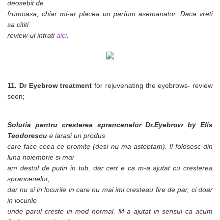
deosebit de
frumoasa, chiar mi-ar placea un parfum asemanator. Daca vreti
sa cititi
review-ul intrati
aici
.
11. Dr Eyebrow treatment
for rejuvenating the eyebrows- review
soon;
Solutia pentru cresterea sprancenelor Dr.Eyebrow by Elis
Teodorescu
e iarasi un produs
care face ceea ce promite (desi nu ma asteptam). Il folosesc din
luna noiembrie si mai
am destul de putin in tub, dar cert e ca m-a ajutat cu cresterea
sprancenelor,
dar nu si in locurile in care nu mai imi cresteau fire de par, ci doar
in locurile
unde parul creste in mod normal. M-a ajutat in sensul ca acum