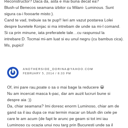
Reconstructor? Daca da, asta e mai buna decat ea?
Blush-ul Benecos seamana izbitor cu Milani- Luminous. Sunt
sigura ca-i foooarte misto:).
Cand te vad, trebuie sa te pup!! Ieri am vazut postarea Lolei
despre buretele Konjac si ma intrebam de unde sa mi-l comand.
Si ca prin minune, iata preferatele tale…cu raspunsul la
intrebare:D. Tocmai mi-am luat si eu unul negru (cu bambus cica).
Ms, pupici!
ANOTHERSIDE_DORINA@YAHOO.COM
FEBRUARY 5, 2014 / 8:33 PM
Of, imi pare rau,poate o sa o mai bage la reducere 😀
Nu am incercat masca k-pac, dar am auzit lucruri bune si
despre aia :))
Da, chiar seamana? Imi doresc enorm Luminoso, chiar am de
gand sa il iau dupa ce mai termin macar un blush din cele pe
care le am acum (de fapt le arunc pe geam si tot imi iau
Luminoso cu ocazia unui nou targ prin Bucuresti unde sa il