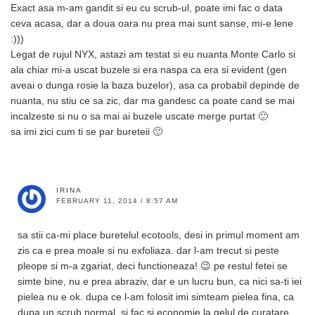
Exact asa m-am gandit si eu cu scrub-ul, poate imi fac o data
ceva acasa, dar a doua oara nu prea mai sunt sanse, mi-e lene
:)))
Legat de rujul NYX, astazi am testat si eu nuanta Monte Carlo si
ala chiar mi-a uscat buzele si era naspa ca era si evident (gen
aveai o dunga rosie la baza buzelor), asa ca probabil depinde de
nuanta, nu stiu ce sa zic, dar ma gandesc ca poate cand se mai
incalzeste si nu o sa mai ai buzele uscate merge purtat 🙂
sa imi zici cum ti se par bureteii 🙂
IRINA
FEBRUARY 11, 2014 / 8:57 AM
sa stii ca-mi place buretelul ecotools, desi in primul moment am
zis ca e prea moale si nu exfoliaza. dar l-am trecut si peste
pleope si m-a zgariat, deci functioneaza! 😉 pe restul fetei se
simte bine, nu e prea abraziv, dar e un lucru bun, ca nici sa-ti iei
pielea nu e ok. dupa ce l-am folosit imi simteam pielea fina, ca
dupa un scrub normal. si fac si economie la gelul de curatare