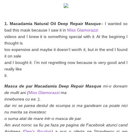
1. Macadamia Natural Oil Deep Repair Masque
– I wanted so
bad this mask because I saw it in
Miss Glamorazzi
videos and I knew it is something special with it. At the begining I
thought is
too expensive and maybe it doesn’t worth it, but in the end I found
it on sale
and I bought it. I’m not regretting now because is very good and I
really like
it.
Masca de par Macadamia Deep Repair Masque
mi-o doream
de multi ani (
Miss Glamorazzi
ma
innebunea cu ea :),
dar mi se parea destul de scumpa si ma gandeam ca poate nici
nu merita sa investesc
o suma atat de mare intr-o masca de par.
Am avut noroc sa fiu pe faza pe pagina de Facebook atunci cand
Andreea (
Dee’s Boudoir
) a pus o oferta pe Strawberry si am