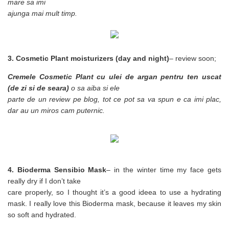
mare sa imi
ajunga mai mult timp.
3. Cosmetic Plant moisturizers (day and night)
– review soon;
Cremele Cosmetic Plant cu ulei de argan pentru ten uscat
(de zi si de seara)
o sa aiba si ele
parte de un review pe blog, tot ce pot sa va spun e ca imi plac,
dar au un miros cam puternic.
4. Bioderma Sensibio Mask
–
in the winter time my face gets
really dry if I don’t take
care properly, so I thought it’s a good ideea to use a hydrating
mask. I really love this Bioderma mask, because it leaves my skin
so soft and hydrated.