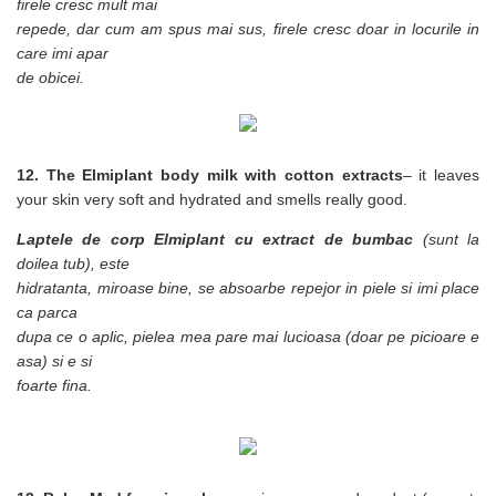
firele cresc mult mai
repede, dar cum am spus mai sus, firele cresc doar in locurile in
care imi apar
de obicei.
12. The Elmiplant body milk with cotton extracts
– it leaves
your skin very soft and hydrated and smells really good.
Laptele de corp Elmiplant cu extract de bumbac
(sunt la
doilea tub), este
hidratanta, miroase bine, se absoarbe repejor in piele si imi place
ca parca
dupa ce o aplic, pielea mea pare mai lucioasa (doar pe picioare e
asa) si e si
foarte fina.