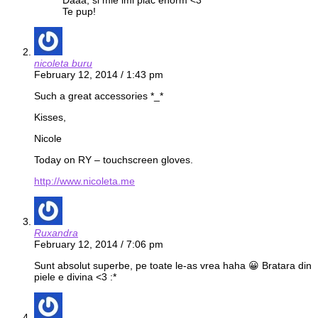
Daaa, si mie imi plac enorm <3
Te pup!
nicoleta buru
February 12, 2014 / 1:43 pm
Such a great accessories *_*
Kisses,
Nicole
Today on RY – touchscreen gloves.
http://www.nicoleta.me
Ruxandra
February 12, 2014 / 7:06 pm
Sunt absolut superbe, pe toate le-as vrea haha 😀 Bratara din
piele e divina <3 :*