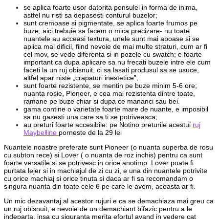
se aplica foarte usor datorita pensulei in forma de inima,
astfel nu risti sa depasesti conturul buzelor;
sunt cremoase si pigmentate, se aplica foarte frumos pe
buze; aici trebuie sa facem o mica precizare- nu toate
nuantele au acceasi textura, unele sunt mai apoase si se
aplica mai dificil, fiind nevoie de mai multe straturi, cum ar fi
cel mov, se vede diferenta si in pozele cu swatch; e foarte
important ca dupa aplicare sa nu frecati buzele intre ele cum
faceti la un ruj obisnuit, ci sa lasati produsul sa se usuce,
altfel apar niste „crapaturi inestetice”;
sunt foarte rezistente, se mentin pe buze minim 5-6 ore;
nuanta rosie, Pioneer, e cea mai rezistenta dintre toate,
ramane pe buze chiar si dupa ce mananci sau bei.
gama contine o varietate foarte mare de nuante, e imposibil
sa nu gasesti una care sa ti se potriveasca;
au preturi foarte accesibile: pe Notino preturile acestui
ruj
Maybelline
porneste de la 29 lei
Nuantele noastre preferate sunt Pioneer (o nuanta superba de rosu
cu subton rece) si Lover ( o nuanta de roz inchis) pentru ca sunt
foarte versatile si se potrivesc in orice anotimp. Lover poate fi
purtata lejer si in machiajul de zi cu zi, e una din nuantele potrivite
cu orice machiaj si orice tinuta si daca ar fi sa recomandam o
singura nuanta din toate cele 6 pe care le avem, aceasta ar fi.
Un mic dezavantaj al acestor rujuri e ca se demachiaza mai greu ca
un ruj obisnuit, e nevoie de un demachiant bifazic pentru a le
indeparta, insa cu siguranta merita efortul avand in vedere cat