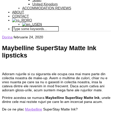
Spain
United Kingdom
ACCOMMODATION REVIEWS
ABOUT
CONTACT
RO
EN
Dorina
februarie 24, 2020
Maybelline SuperStay Matte Ink
lipsticks
Adoram rujurile si cu siguranta ele ocupa cea mai mare parte din
colectia noastra de make-up. Avem o multime de culori, chiar nu e
vreo nuanta pe care sa nu o gasesti in colectia noastra, insa la
cateva dintre ele revenim in mod frecvent. Daca acum cativa ani
adoram gloss-urile, acum suntem mega fane ale rujurilor mate.
Printre acestea se numara
Maybelline SuperStay Matte Ink
, unele
dintre cele mai reziste rujuri pe care le-am incercat pana acum.
De ce ne plac
Maybelline
SuperStay Matte Ink?