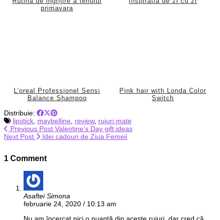
Rutina de ingrijire a tenului
Inspiratia de zi cu zi
primavara
L’oreal Professionel Sensi
Pink hair with Londa Color
Balance Shampoo
Switch
Distribuie:
lipstick
,
maybelline
,
review
,
rujuri mate
Previous Post
Valentine’s Day gift ideas
Next Post
Idei cadouri de Ziua Femeii
1 Comment
Asaftei Simona
februarie 24, 2020 / 10:13 am
Nu am încercat nici o nuanță din aceste rujuri ,dar cred că