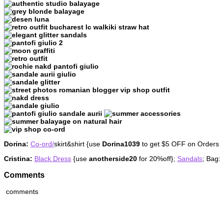
Dorina:
Co-ord/
skirt&shirt {use
Dorina1039
to get $5 OFF on Orders
Cristina:
Black Dress
{use
anotherside20
for 20%off};
Sandals
; Bag
Comments
comments