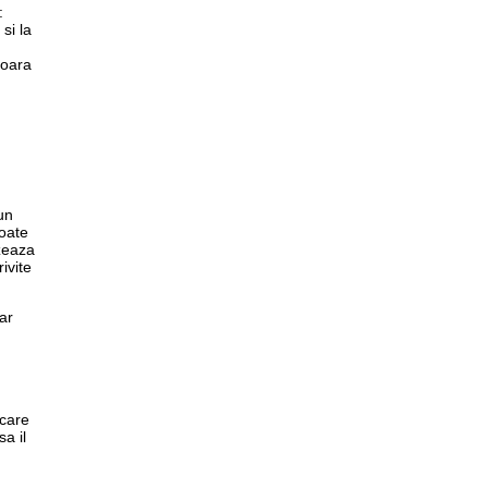
:
si la
soara
un
toate
izeaza
ivite
ar
 care
sa il