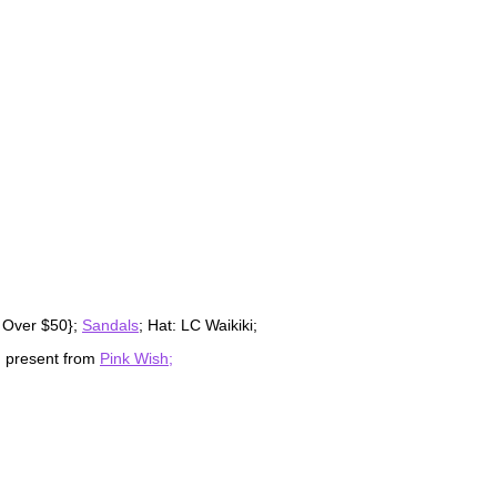
 Over $50};
Sandals
; Hat: LC Waikiki;
: present from
Pink Wish;