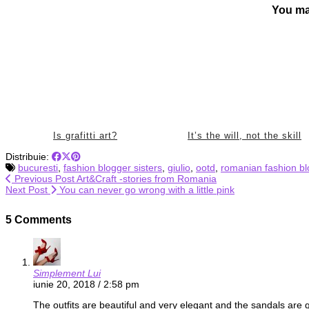
You ma
Is grafitti art?
It’s the will, not the skill
Distribuie:
bucuresti
,
fashion blogger sisters
,
giulio
,
ootd
,
romanian fashion b
Previous Post
Art&Craft -stories from Romania
Next Post
You can never go wrong with a little pink
5 Comments
Simplement Lui
iunie 20, 2018 / 2:58 pm
The outfits are beautiful and very elegant and the sandals are 