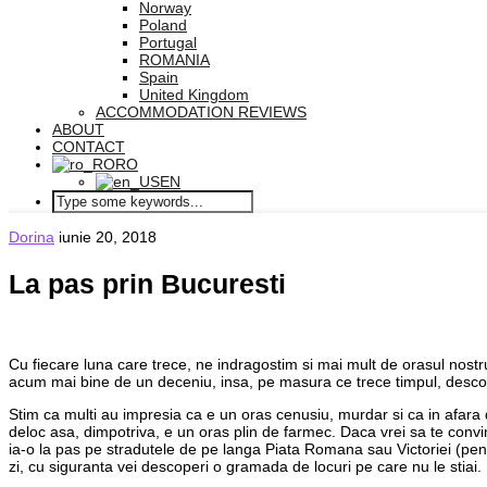
Norway
Poland
Portugal
ROMANIA
Spain
United Kingdom
ACCOMMODATION REVIEWS
ABOUT
CONTACT
RO
EN
Dorina
iunie 20, 2018
La pas prin Bucuresti
Cu fiecare luna care trece, ne indragostim si mai mult de orasul nostr
acum mai bine de un deceniu, insa, pe masura ce trece timpul, descop
Stim ca multi au impresia ca e un oras cenusiu, murdar si ca in afara d
deloc asa, dimpotriva, e un oras plin de farmec. Daca vrei sa te convi
ia-o la pas pe stradutele de pe langa Piata Romana sau Victoriei (pentru
zi, cu siguranta vei descoperi o gramada de locuri pe care nu le stiai.