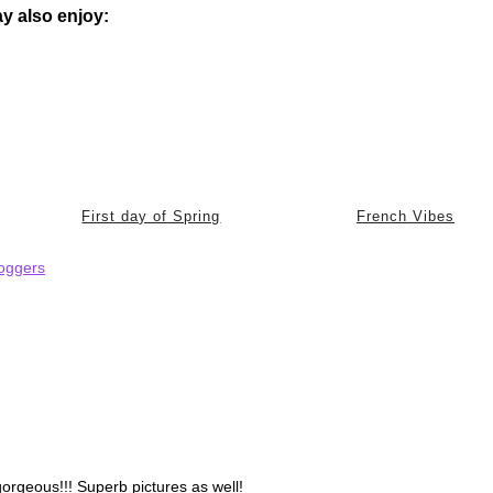
y also enjoy:
First day of Spring
French Vibes
loggers
gorgeous!!! Superb pictures as well!