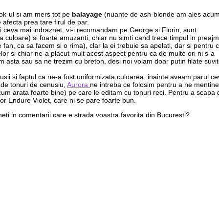
ook-ul si am mers tot pe
balayage
(nuante de ash-blonde am ales acum
fecta prea tare firul de par.
ati ceva mai indraznet, vi-i recomandam pe George si Florin, sunt
a culoare) si foarte amuzanti, chiar nu simti cand trece timpul in preajm
fan, ca sa facem si o rima), clar la ei trebuie sa apelati, dar si pentru c
elor si chiar ne-a placut mult acest aspect pentru ca de multe ori ni s-a
 asta sau sa ne trezim cu breton, desi noi voiam doar putin filate suvit
sii si faptul ca ne-a fost uniformizata culoarea, inainte aveam parul c
 de tonuri de cenusiu,
Aurora
ne intreba ce folosim pentru a ne mentine
ricum arata foarte bine) pe care le editam cu tonuri reci. Pentru a scapa 
or Endure Violet, care ni se pare foarte bun.
eti in comentarii care e strada voastra favorita din Bucuresti?