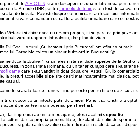
 organizat de
A.R.C.E.N
si am descoperit o zona relativ noua pentru noi
e duceam la Arenele BNR pentru
turneele de tenis
si am fost de cateva ori 
atat de linistita. Povesti despre oamenii care au locuit aici, informatii
a fost minunat si va recomandam cu caldura editiile urmatoare care se desfa
alea Victoriei si chiar daca nu ne-am propus, ni se pare ca prin poze am
ntre bulevard si unghere laturalnice, dar pline de viata.
!” din D-l Goe. La turul „Cu bastonul prin Bucuresti” am aflat ca numele
emea lui Caragiale exista un singur bulevard in Bucuresti 🙂
sa ne duca la „bulivar”, ci am ales niste sandale superbe de la
Giulio
, 
n Bucuresti, in zona Piata Romana, cu un tanar curajos care si-a strans 
ntofi dama
care s-au vandut in doar doua ore. Astazi, Giulio comercial
 la preturi accesibile si pe site gasiti atat incaltaminte mai clasica, potr
ute casual.
mode si arata foarte frumos, fiind perfecte pentru tinute de zi cu zi, d
o intr-un decor ce aminteste putin de
„micul Paris”
, iar Cristina a optat
a pus accent pe partea mai moderna, pe
street art
.
alta), dar impreuna au un farmec aparte, ofera acel
mix specific
e alte culturi, dar cu propria personalitate; dezolant, dar plin de speranta,
e povesti si gata sa iti dezvaluie cate-n
luna
si in stele daca esti dispus 