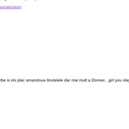
-amsterdam/
rbe si imi plac amandoua tinutelele dar mai mult a Dorinei…girl you slay