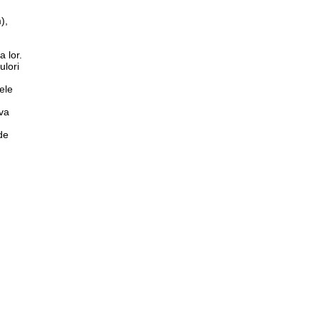
),
a lor.
ulori
ele
eva
de