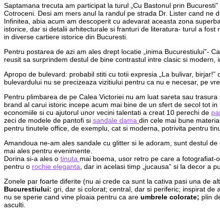
Saptamana trecuta am participat la turul „Cu Bastonul prin Bucuresti”
Cotroceni. Desi am mers anul la randul pe strada Dr. Lister cand n
Infinitea, abia acum am descoperit cu adevarat aceasta zona superba si 
istorice, dar si detalii arhitecturale si franturi de literatura- turul 
in diverse cartiere istorice din Bucuresti.
Pentru postarea de azi am ales drept locatie „inima Bucurestiului”- C
reusit sa surprindem destul de bine contrastul intre clasic si modern, i
Apropo de bulevard: probabil stiti cu totii expresia „La bulivar, birjar
bulevardului nu se precizeaza vizitiului pentru ca nu e necesar, pe vr
Pentru plimbarea de pe Calea Victoriei nu am luat sareta sau trasura 
brand al carui istoric incepe acum mai bine de un sfert de secol tot i
economiile si cu ajutorul unor vecini talentati a creat 10 perechi de
pa
zeci de modele de pantofi si
sandale dama
din cele mai bune materiale,
pentru tinutele office, de exemplu, cat si moderna, potrivita pentru tin
Amandoua ne-am ales sandale cu glitter si le adoram, sunt destul de co
mai ales pentru evenimente.
Dorina si-a ales o
tinuta
mai boema, usor retro pe care a fotografiat-
pentru o
rochie eleganta
, dar in acelasi timp „jucausa” si la decor 
Zonele par foarte diferite (nu ai crede ca sunt la cativa pasi una de 
Bucurestiului:
gri, dar si colorat; central, dar si periferic; inspirat d
nu se sperie cand vine ploaia pentru ca are
umbrele colorate;
plin d
asculti.