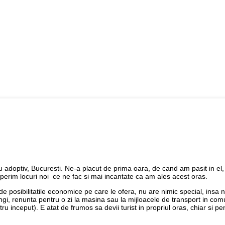
u adoptiv, Bucuresti. Ne-a placut de prima oara, de cand am pasit in el,
erim locuri noi ce ne fac si mai incantate ca am ales acest oras.
e posibilitatile economice pe care le ofera, nu are nimic special, insa 
ngi, renunta pentru o zi la masina sau la mijloacele de transport in com
 inceput). E atat de frumos sa devii turist in propriul oras, chiar si pe