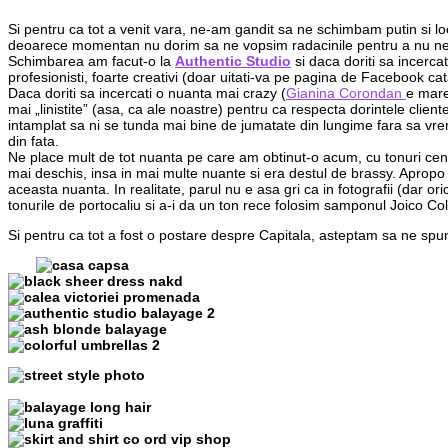
Si pentru ca tot a venit vara, ne-am gandit sa ne schimbam putin si l
deoarece momentan nu dorim sa ne vopsim radacinile pentru a nu ne a
Schimbarea am facut-o la
Authentic Studio
si daca doriti sa incerc
profesionisti, foarte creativi (doar uitati-va pe pagina de Facebook cat
Daca doriti sa incercati o nuanta mai crazy (
Gianina Corondan
e mare 
mai „linistite” (asa, ca ale noastre) pentru ca respecta dorintele client
intamplat sa ni se tunda mai bine de jumatate din lungime fara sa vrem
din fata.
Ne place mult de tot nuanta pe care am obtinut-o acum, cu tonuri cenu
mai deschis, insa in mai multe nuante si era destul de brassy. Apropo
aceasta nuanta. In realitate, parul nu e asa gri ca in fotografii (dar o
tonurile de portocaliu si a-i da un ton rece folosim samponul
Joico Col
Si pentru ca tot a fost o postare despre Capitala, asteptam sa ne spun