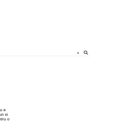
nu e
un si
ntru o