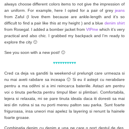
always choose different colors items to not give the impression of
an uniform. For example, here I opted for a pair of grey
jeans
from Zaful (I love them because are ankle-length and it’s so
difficult to find a pair like this at my height ) and a blue
denim shirt
from Rosegal. I added a bomber jacket from
VIPme
which it’s very
practical and also chic. I grabbed my backpack and I’m ready to
explore the city 🙂
See you soon with a new post! 🙂
♥
♥
♥
♥
♥
♥
♥
♥
♥
♥
Cred ca deja va ganditi la weekend-ul prelungit care urmeaza si
nu mai aveti rabdare sa inceapa 🙂 Si eu il astept cu nerabdare
pentru a ma odihni si a imi reincarca bateriile. Astazi am pentru
voi o tinuta perfecta pentru timpul liber si plimbari. Comfortabila,
lejera si relaxata, mi se pare tinuta ideala daca iti doresti sa mai
iesi din rutina si sa nu porti mereu palton sau parka. Sunt foarte
friguroasa, insa uneori mai apelez la layering si renunt la hainele
foarte groase.
Combinatia denim cu denim e una pe care o port destul de des,