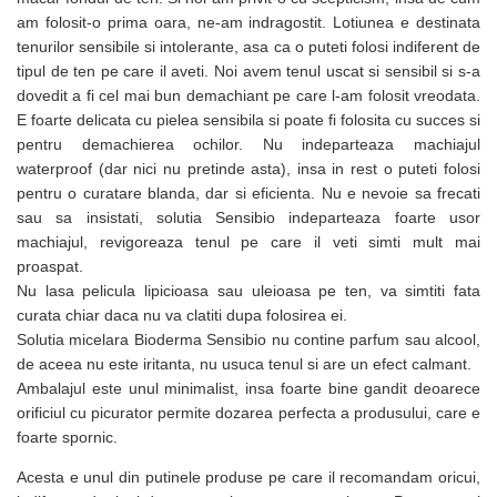
am folosit-o prima oara, ne-am indragostit. Lotiunea e destinata
tenurilor sensibile si intolerante, asa ca o puteti folosi indiferent de
tipul de ten pe care il aveti. Noi avem tenul uscat si sensibil si s-a
dovedit a fi cel mai bun demachiant pe care l-am folosit vreodata.
E foarte delicata cu pielea sensibila si poate fi folosita cu succes si
pentru demachierea ochilor. Nu indeparteaza machiajul
waterproof (dar nici nu pretinde asta), insa in rest o puteti folosi
pentru o curatare blanda, dar si eficienta. Nu e nevoie sa frecati
sau sa insistati, solutia Sensibio indeparteaza foarte usor
machiajul, revigoreaza tenul pe care il veti simti mult mai
proaspat.
Nu lasa pelicula lipicioasa sau uleioasa pe ten, va simtiti fata
curata chiar daca nu va clatiti dupa folosirea ei.
Solutia micelara Bioderma Sensibio nu contine parfum sau alcool,
de aceea nu este iritanta, nu usuca tenul si are un efect calmant.
Ambalajul este unul minimalist, insa foarte bine gandit deoarece
orificiul cu picurator permite dozarea perfecta a produsului, care e
foarte spornic.
Acesta e unul din putinele produse pe care il recomandam oricui,