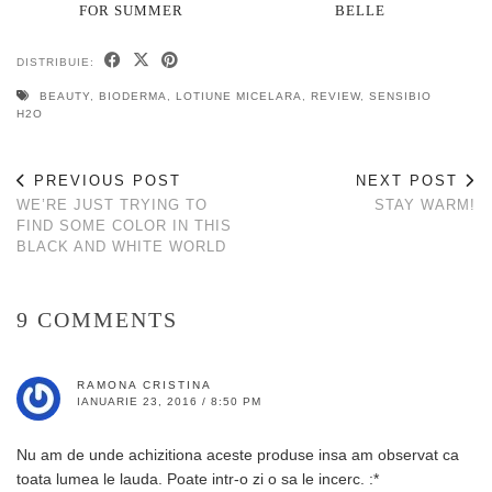
FOR SUMMER
BELLE
DISTRIBUIE:
BEAUTY
,
BIODERMA
,
LOTIUNE MICELARA
,
REVIEW
,
SENSIBIO
H2O
PREVIOUS POST
NEXT POST
WE’RE JUST TRYING TO
STAY WARM!
FIND SOME COLOR IN THIS
BLACK AND WHITE WORLD
9 COMMENTS
RAMONA CRISTINA
IANUARIE 23, 2016 / 8:50 PM
Nu am de unde achizitiona aceste produse insa am observat ca
toata lumea le lauda. Poate intr-o zi o sa le incerc. :*