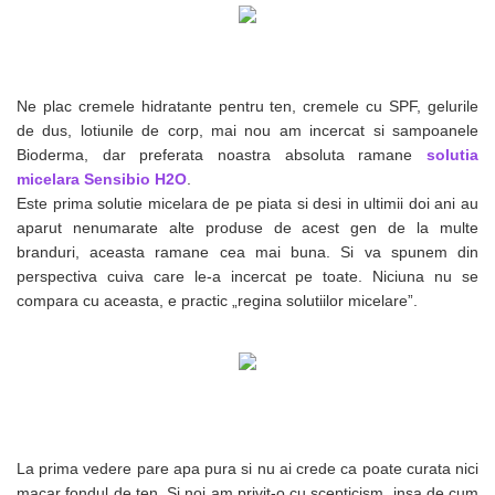
Ne plac cremele hidratante pentru ten, cremele cu SPF, gelurile
de dus, lotiunile de corp, mai nou am incercat si sampoanele
Bioderma, dar preferata noastra absoluta ramane
solutia
micelara Sensibio H2O
.
Este prima solutie micelara de pe piata si desi in ultimii doi ani au
aparut nenumarate alte produse de acest gen de la multe
branduri, aceasta ramane cea mai buna. Si va spunem din
perspectiva cuiva care le-a incercat pe toate. Niciuna nu se
compara cu aceasta, e practic „regina solutiilor micelare”.
La prima vedere pare apa pura si nu ai crede ca poate curata nici
macar fondul de ten. Si noi am privit-o cu scepticism, insa de cum