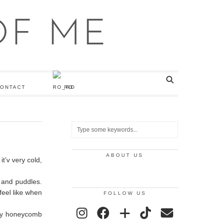
ONTACT
RO
ABOUT US
t’v very cold,
 and puddles.
eel like when
FOLLOW US
nky honeycomb