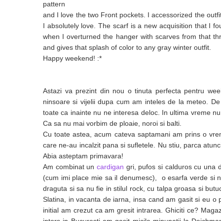
pattern
and I love the two Front pockets. I accessorized the outfi
I absolutely love. The scarf is a new acquisition that I f
when I overturned the hanger with scarves from that thri
and gives that splash of color to any gray winter outfit.
Happy weekend! :*
Astazi va prezint din nou o tinuta perfecta pentru we
ninsoare si vijelii dupa cum am inteles de la meteo. 
toate ca inainte nu ne interesa deloc. In ultima vreme 
Ca sa nu mai vorbim de ploaie, noroi si balti.
Cu toate astea, acum cateva saptamani am prins o vrem
care ne-au incalzit pana si sufletele. Nu stiu, parca atunc
Abia asteptam primavara!
Am combinat un
cardigan
gri, pufos si calduros cu una d
(cum imi place mie sa il denumesc), o esarfa verde si n
draguta si sa nu fie in stilul rock, cu talpa groasa si but
Slatina, in vacanta de iarna, insa cand am gasit si eu o
initial am crezut ca am gresit intrarea. Ghiciti ce? Ma