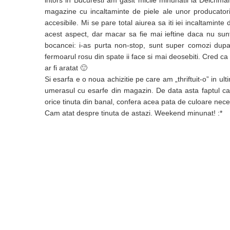
intors in Bucuresti am gasit micile minunatii la Deichm
magazine cu incaltaminte de piele ale unor producatori 
accesibile. Mi se pare total aiurea sa iti iei incaltamint
acest aspect, dar macar sa fie mai ieftine daca nu su
bocancei: i-as purta non-stop, sunt super comozi dupa 
fermoarul rosu din spate ii face si mai deosebiti. Cred
ar fi aratat 🙂
Si esarfa e o noua achizitie pe care am „thriftuit-o” in u
umerasul cu esarfe din magazin. De data asta faptul ca 
orice tinuta din banal, confera acea pata de culoare neces
Cam atat despre tinuta de astazi. Weekend minunat! :*