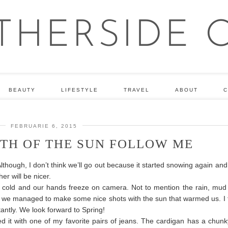
BEAUTY
LIFESTYLE
TRAVEL
ABOUT
C
FEBRUARIE 6, 2015
TH OF THE SUN FOLLOW ME
though, I don’t think we’ll go out because it started snowing again and i
r will be nicer.
oo cold and our hands freeze on camera. Not to mention the rain, mud
e managed to make some nice shots with the sun that warmed us. I f
tantly. We look forward to Spring!
red it with one of my favorite pairs of jeans. The cardigan has a chu