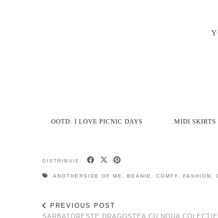
Y
OOTD: I LOVE PICNIC DAYS
MIDI SKIRTS
DISTRIBUIE:
ANOTHERSIDE OF ME
,
BEANIE
,
COMFY
,
FASHION
,
PREVIOUS POST
SARBATORESTE DRAGOSTEA CU NOUA COLECTIE