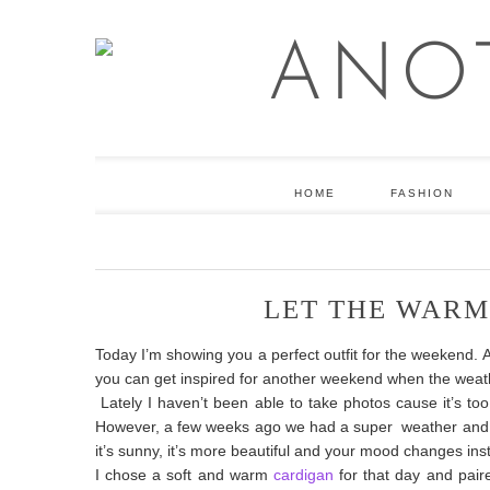
HOME
FASHION
LET THE WARM
Today I’m showing you a perfect outfit for the weekend. Al
you can get inspired for another weekend when the weathe
Lately I haven’t been able to take photos cause it’s t
However, a few weeks ago we had a super weather and w
it’s sunny, it’s more beautiful and your mood changes ins
I chose a soft and warm
cardigan
for that day and pai