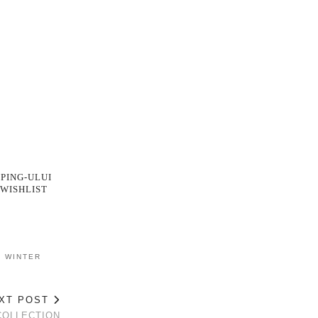
PING-ULUI
 WISHLIST
,
WINTER
XT POST
COLLECTION