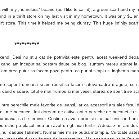
t with my „homeless” beanie (as I like to call it), a green scarf and my 
ound in a thrift store on my last visit in my hometown. It was only $1 an
ft store. This time it helped me being clumsy. This huge infinity scar
♥♥♥♥♥♥♥♥♥♥
ekend. Desi nu stiu cat de potrivita este pentru acest weekend deoa
De cand am inceput sa postam tinute pe blog, suntem mereu atente la
nu am prea putut sa facem poze pentru ca pur si simplu iti ingheata m
e super frumoasa si am reusit sa facem cateva cadre dragute, cu ra
i cand e soare, totul e mai frumos si mai vesel, starea de spirit ti se sc
intre perechile mele favorite de jeansi, iar ca acessorii am ales fesul
oii me bocancei. Imi doream de cativa ani o pereche de bocanci cu sir
ucanoasa, sa fie feminini. Cristina a avut noroc si si-a luat unii cand am
 pereche pe placul meu am avut un ghinion teribil. A doua zi m-am dus
gazinul daduse faliment. Numai mie mi se putea intampla. Cu toate as