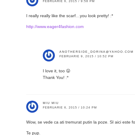
FEBRUARIE 6, 2015 / 9:58 PM
I really really like the scarf…you look pretty! :*
http://www.eager4fashion.com
ANOTHERSIDE_DORINA@YAHOO.COM
FEBRUARIE 9, 2015 / 10:52 PM
I love it, too 😛
Thank You! :*
MIU MIU
FEBRUARIE 6, 2015 / 10:24 PM
Wow, se vede ca ati tremurat putin la poze. SI aici este f
Te pup.