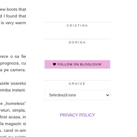
new boots that
d I found that
f is very warm
CRISTINA
DORINA
rece o sa fie
 prognoza, cu
FOLLOW ON BLOGLOVIN'
ana pe camera.
zele soarelui
ARHIVE
himba instant.
Arhive
 de „homeless”
eturi, simpla,
PRIVACY POLICY
 fost acasa, in
 la magazin si
tea, cand m-am