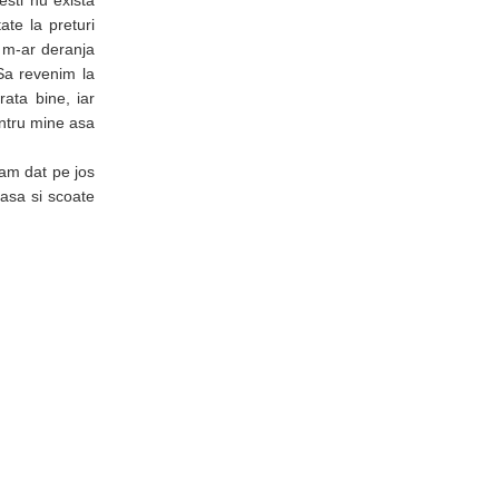
esti nu exista
ate la preturi
a m-ar deranja
Sa revenim la
ata bine, iar
entru mine asa
 am dat pe jos
oasa si scoate