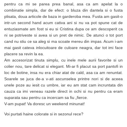
pentru ca mi se parea prea banal, asa ca am apelat la o
combinatie simpla, dar de efect: o bluza din dantela si o fusta
plisata, doua articole de baza in garderoba mea. Fusta am gasit-o
intr-un second hand acum cativa ani si nu va pot spune cat de
entuziasmate am fost si eu si Cristina dupa ce am descoperit ca
ni se potriveste si avea si un pret de nimic. De atunci o tot port
cand nu stiu ce sa aleg si ma scoate mereu din impas. Acum i-am
mai gasit cateva inlocuitoare de culoare neagra, dar tot imi face
placere sa revin la ea.
Am accesorizat tinuta simplu, cu inele mele aurii favorite si un
colier nou, tare delicat si elegant. Mi-ar fi placut sa port pantofi in
loc de botine, insa nu era chiar atat de cald, asa ca am renuntat.
Soarele se juca de-a v-ati ascunselea printre nori si de aceea
unele poze au iesit cu umbre, iar eu am stat cam incruntata din
cauza ca imi veneau razele direct in ochi si nu pentru ca eram
suparata sau pentru ca incercam sa fiu „fierce.
V-am pupat! Va doresc un weekend minunat!
Voi purtati haine colorate si in sezonul rece?