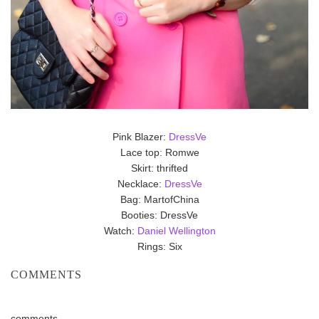
Pink Blazer:
DressVe
Lace top: Romwe
Skirt: thrifted
Necklace:
DressVe
Bag: MartofChina
Booties: DressVe
Watch:
Daniel Wellington
Rings: Six
COMMENTS
comments