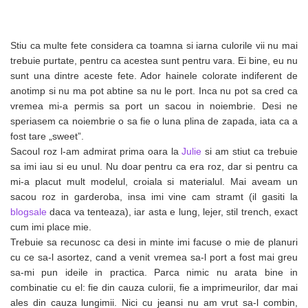
Stiu ca multe fete considera ca toamna si iarna culorile vii nu mai
trebuie purtate, pentru ca acestea sunt pentru vara. Ei bine, eu nu
sunt una dintre aceste fete. Ador hainele colorate indiferent de
anotimp si nu ma pot abtine sa nu le port. Inca nu pot sa cred ca
vremea mi-a permis sa port un sacou in noiembrie. Desi ne
speriasem ca noiembrie o sa fie o luna plina de zapada, iata ca a
fost tare „sweet”.
Sacoul roz l-am admirat prima oara la
Julie
si am stiut ca trebuie
sa imi iau si eu unul. Nu doar pentru ca era roz, dar si pentru ca
mi-a placut mult modelul, croiala si materialul. Mai aveam un
sacou roz in garderoba, insa imi vine cam stramt (il gasiti la
blogsale
daca va tenteaza), iar asta e lung, lejer, stil trench, exact
cum imi place mie.
Trebuie sa recunosc ca desi in minte imi facuse o mie de planuri
cu ce sa-l asortez, cand a venit vremea sa-l port a fost mai greu
sa-mi pun ideile in practica. Parca nimic nu arata bine in
combinatie cu el: fie din cauza culorii, fie a imprimeurilor, dar mai
ales din cauza lungimii. Nici cu jeansi nu am vrut sa-l combin,