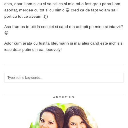
asta, doar il am si eu si sa stii ca si mie mi-a fost greu pana l-am
asortat, mergea cu tot si cu nimic 😀 cred ca de fapt voiam sa il
port cu tot ce aveam :)))
Asa frumos te uiti la cesulet si cand ma astepti pe mine si intarzii?
😀
Ador cum arata cu fustita bleumarin si mai ales cand este inchis si
iese doar putin din ea, looovely!
ABOUT US