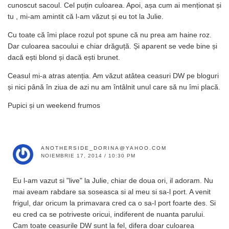
cunoscut sacoul. Cel puțin culoarea. Apoi, așa cum ai menționat și
tu , mi-am amintit că l-am văzut și eu tot la Julie.
Cu toate că îmi place rozul pot spune că nu prea am haine roz.
Dar culoarea sacoului e chiar drăguță. Și aparent se vede bine și
dacă ești blond și dacă ești brunet.
Ceasul mi-a atras atenția. Am văzut atâtea ceasuri DW pe bloguri
și nici până în ziua de azi nu am întâlnit unul care să nu îmi placă.
Pupici și un weekend frumos
ANOTHERSIDE_DORINA@YAHOO.COM
NOIEMBRIE 17, 2014 / 10:30 PM
Eu l-am vazut si "live" la Julie, chiar de doua ori, il adoram. Nu
mai aveam rabdare sa soseasca si al meu si sa-l port. A venit
frigul, dar oricum la primavara cred ca o sa-l port foarte des. Si
eu cred ca se potriveste oricui, indiferent de nuanta parului.
Cam toate ceasurile DW sunt la fel, difera doar culoarea