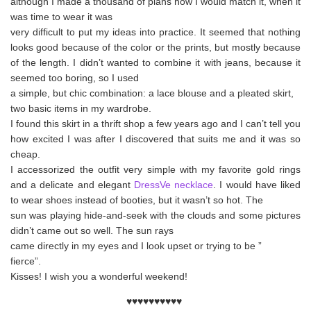
although I made a thousand of plans how I would match it, when it
was time to wear it was
very difficult to put my ideas into practice. It seemed that nothing
looks good because of the color or the prints, but mostly because
of the length. I didn’t wanted to combine it with jeans, because it
seemed too boring, so I used
a simple, but chic combination: a lace blouse and a pleated skirt,
two basic items in my wardrobe.
I found this skirt in a thrift shop a few years ago and I can’t tell you
how excited I was after I discovered that suits me and it was so
cheap.
I accessorized the outfit very simple with my favorite gold rings
and a delicate and elegant
DressVe necklace
. I would have liked
to wear shoes instead of booties, but it wasn’t so hot. The
sun was playing hide-and-seek with the clouds and some pictures
didn’t came out so well. The sun rays
came directly in my eyes and I look upset or trying to be ”
fierce”.
Kisses! I wish you a wonderful weekend!
♥♥♥♥♥♥♥♥♥♥