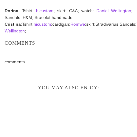
Dorina
: Tshirt:
hicustom
; skirt: C&A; watch:
Daniel Wellington
;
Sandals: H&M; Bracelet:handmade
Cristina
:Tshirt:
hicustom
;cardigan:
Romwe
;skirt:Stradivarius;Sandal
Wellington
;
COMMENTS
comments
YOU MAY ALSO ENJOY: