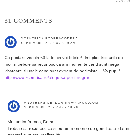
COATS
31 COMMENTS
XCENTRICA BYDEEACODREA
SEPTEMBRIE 2, 2014 / 8:19 AM
Ce postare vesela <3 la fel ca voi fetelor!! Imi plac tricourile de
mor si trebuie sa recunosc ca am momente cand sunt mega
visatoare si unele cand sunt extrem de pesimista… Va pup :*
http://www.xcentrica.ro/alege-sa-porti-negru/
ANOTHERSIDE_DORINA@YAHOO.COM
SEPTEMBRIE 2, 2014 / 2:18 PM
Multumim frumos, Deea!
Trebuie sa recunosc ca si eu am momente de genul asta, dar in
general sunt mai realista 😀