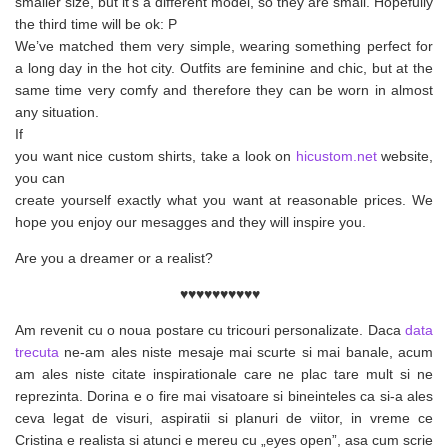
smaller size, but it’s a different model, so they are small. Hopefully
the third time will be ok: P
We’ve matched them very simple, wearing something perfect for
a long day in the hot city. Outfits are feminine and chic, but at the
same time very comfy and therefore they can be worn in almost
any situation.
If
you want nice custom shirts, take a look on
hicustom.net
website,
you can
create yourself exactly what you want at reasonable prices. We
hope you enjoy our mesagges and they will inspire you.
Are you a dreamer or a realist?
♥♥♥♥♥♥♥♥♥♥
Am revenit cu o noua postare cu tricouri personalizate. Daca
data
trecuta
ne-am ales niste mesaje mai scurte si mai banale, acum
am ales niste citate inspirationale care ne plac tare mult si ne
reprezinta. Dorina e o fire mai visatoare si bineinteles ca si-a ales
ceva legat de visuri, aspiratii si planuri de viitor, in vreme ce
Cristina e realista si atunci e mereu cu „eyes open”, asa cum scrie