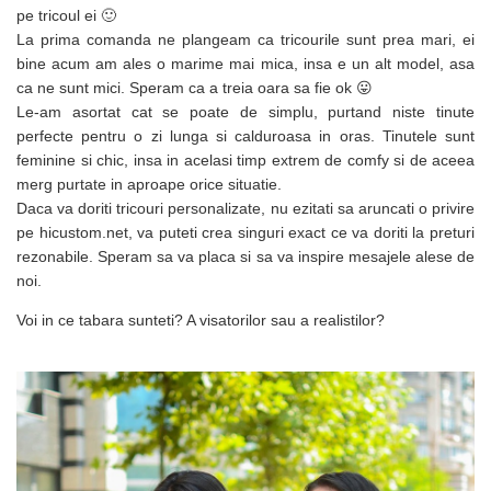
pe tricoul ei 🙂
La prima comanda ne plangeam ca tricourile sunt prea mari, ei
bine acum am ales o marime mai mica, insa e un alt model, asa
ca ne sunt mici. Speram ca a treia oara sa fie ok 😛
Le-am asortat cat se poate de simplu, purtand niste tinute
perfecte pentru o zi lunga si calduroasa in oras. Tinutele sunt
feminine si chic, insa in acelasi timp extrem de comfy si de aceea
merg purtate in aproape orice situatie.
Daca va doriti tricouri personalizate, nu ezitati sa aruncati o privire
pe hicustom.net, va puteti crea singuri exact ce va doriti la preturi
rezonabile. Speram sa va placa si sa va inspire mesajele alese de
noi.
Voi in ce tabara sunteti? A visatorilor sau a realistilor?