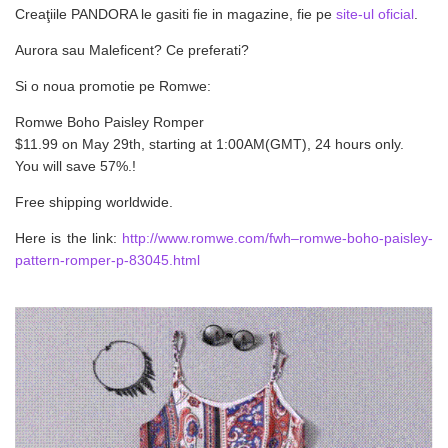
Creaţiile PANDORA le gasiti fie in magazine, fie pe
site-ul oficial
.
Aurora sau Maleficent? Ce preferati?
Si o noua promotie pe Romwe:
Romwe Boho Paisley Romper
$11.99 on May 29th, starting at 1:00AM(GMT), 24 hours only.
You will save 57%.!
Free shipping worldwide.
Here is the link:
http://www.romwe.com/fwh–romwe-boho-paisley-
pattern-romper-p-83045.html