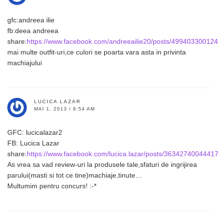
gfc:andreea ilie
fb:deea andreea
share:
https://www.facebook.com/andreeailie20/posts/49940330012
mai multe outfit-uri,ce culori se poarta vara asta in privinta
machiajului
LUCICA LAZAR
MAI 1, 2013 / 9:54 AM
GFC: lucicalazar2
FB: Lucica Lazar
share:
https://www.facebook.com/lucica.lazar/posts/3634274004441
As vrea sa vad review-uri la produsele tale,sfaturi de ingrijirea
parului(masti si tot ce tine)machiaje,tinute…
Multumim pentru concurs! :-*