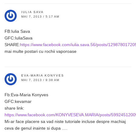
IULIA SAVA
MAI 7, 2013 / 5:17 AM
FB:Iulia Sava
GFC:IuliaSava
SHARE:
https://www.facebook.com/iulia.sava.56/posts/1298780172
mai multe postari cu rochii vaporoase
EVA-MARIA KONYVES
MAI 7, 2013 / 9:38 AM
Fb:Eva-Maria Konyves
GFC:kevamar
share link:
https://www.facebook.com/KONYVESEVA.MARIA/posts/599245120
Mi-ar face placere sa vad niste tutoriale incluse despre machiaj
ceva de genul inainte si dupa ….