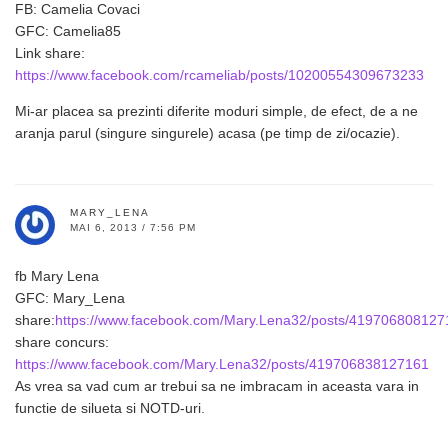
FB: Camelia Covaci
GFC: Camelia85
Link share:
https://www.facebook.com/rcameliab/posts/10200554309673233
Mi-ar placea sa prezinti diferite moduri simple, de efect, de a ne
aranja parul (singure singurele) acasa (pe timp de zi/ocazie).
MARY_LENA
MAI 6, 2013 / 7:56 PM
fb Mary Lena
GFC: Mary_Lena
share:
https://www.facebook.com/Mary.Lena32/posts/419706808127
share concurs:
https://www.facebook.com/Mary.Lena32/posts/419706838127161
As vrea sa vad cum ar trebui sa ne imbracam in aceasta vara in
functie de silueta si NOTD-uri.