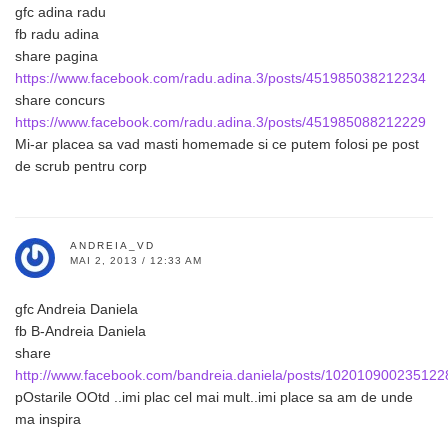
gfc adina radu
fb radu adina
share pagina
https://www.facebook.com/radu.adina.3/posts/451985038212234
share concurs
https://www.facebook.com/radu.adina.3/posts/451985088212229
Mi-ar placea sa vad masti homemade si ce putem folosi pe post
de scrub pentru corp
ANDREIA_VD
MAI 2, 2013 / 12:33 AM
gfc Andreia Daniela
fb B-Andreia Daniela
share
http://www.facebook.com/bandreia.daniela/posts/102010900235122
pOstarile OOtd ..imi plac cel mai mult..imi place sa am de unde
ma inspira