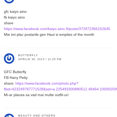
gfc kaiyo aino
fb kaiyo aino
share
https://www.facebook.com/kaiyo.aino.9/posts/372972366152645
Mie imi plac postarile gen Haul si empties of the month
BUTTERFLY
APRILIE 30, 2013 / 11:25 PM
GFC Butterfly
FB Hany Petty
share:
https://www.facebook.com/photo.php?
fbid=423249787771528&set=a.225493300880512.48464.10000259
Mi-ar placea sa vad mai multe outfit-uri
BEAUTY AND OTHERS