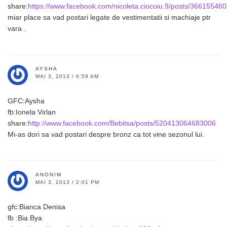
share:
https://www.facebook.com/nicoleta.ciocoiu.9/posts/36615546
miar place sa vad postari legate de vestimentatii si machiaje ptr
vara .
AYSHA
MAI 3, 2013 / 6:59 AM
GFC:Aysha
fb:Ionela Virlan
share:
http://www.facebook.com/Bebitsa/posts/520413064683006
Mi-as dori sa vad postari despre bronz ca tot vine sezonul lui.
ANONIM
MAI 3, 2013 / 2:01 PM
gfc:Bianca Denisa
fb :Bia Bya