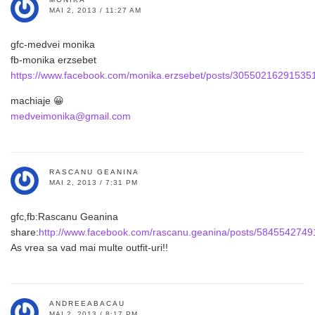
MAI 2, 2013 / 11:27 AM
gfc-medvei monika
fb-monika erzsebet
https://www.facebook.com/monika.erzsebet/posts/30550216291535
machiaje 😀
medveimonika@gmail.com
RASCANU GEANINA
MAI 2, 2013 / 7:31 PM
gfc,fb:Rascanu Geanina
share:
http://www.facebook.com/rascanu.geanina/posts/584554274
As vrea sa vad mai multe outfit-uri!!
ANDREEABACAU
MAI 2, 2013 / 8:17 PM