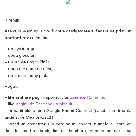
Premii:
Asa cum v-am spus vor fi doua castigatoare si fiecare va primi un
portfard roz
ce contine:
– un eyeliner gel;
– doua gloss-uri;
– un lac de unghii 2in1;
– doua creioane de ochi;
– un creion funny pink;
Reguli:
– like si share paginii sponsorului
Essence Romania
;
– like
paginii de Facebook a blogului
;
– urmariti blogul prin Google Friend Connect (casuta din dreapta
unde scrie Membri-1251)
– lasati un comentariu in care sa-mi spuneti numele cu care ati
dat like pe Facebook, link-ul de share, numele cu care ma