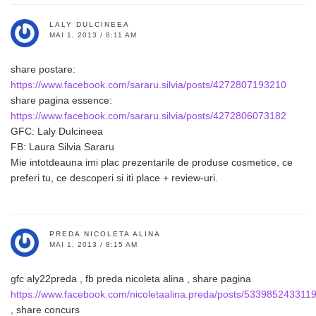
LALY DULCINEEA
MAI 1, 2013 / 8:11 AM
share postare:
https://www.facebook.com/sararu.silvia/posts/4272807193210
share pagina essence:
https://www.facebook.com/sararu.silvia/posts/4272806073182
GFC: Laly Dulcineea
FB: Laura Silvia Sararu
Mie intotdeauna imi plac prezentarile de produse cosmetice, ce
preferi tu, ce descoperi si iti place + review-uri.
PREDA NICOLETA ALINA
MAI 1, 2013 / 8:15 AM
gfc aly22preda , fb preda nicoleta alina , share pagina
https://www.facebook.com/nicoletaalina.preda/posts/533985243311
, share concurs