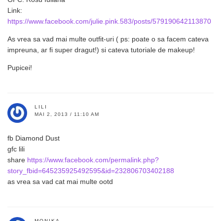
Link:
https://www.facebook.com/julie.pink.583/posts/579190642113870
As vrea sa vad mai multe outfit-uri ( ps: poate o sa facem cateva
impreuna, ar fi super dragut!) si cateva tutoriale de makeup!
Pupicei!
LILI
MAI 2, 2013 / 11:10 AM
fb Diamond Dust
gfc lili
share
https://www.facebook.com/permalink.php?
story_fbid=645235925492595&id=232806703402188
as vrea sa vad cat mai multe ootd
MONIKA