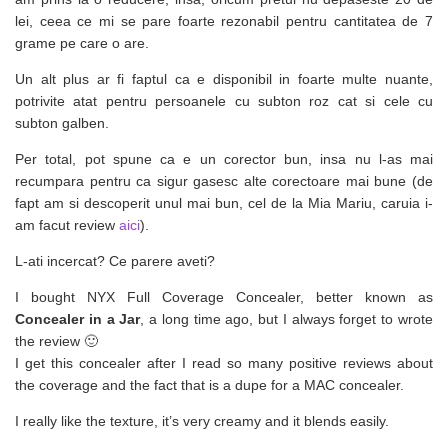
lei, ceea ce mi se pare foarte rezonabil pentru cantitatea de 7
grame pe care o are.
Un alt plus ar fi faptul ca e disponibil in foarte multe nuante,
potrivite atat pentru persoanele cu subton roz cat si cele cu
subton galben.
Per total, pot spune ca e un corector bun, insa nu l-as mai
recumpara pentru ca sigur gasesc alte corectoare mai bune (de
fapt am si descoperit unul mai bun, cel de la Mia Mariu, caruia i-
am facut review
aici
).
L-ati incercat? Ce parere aveti?
I bought NYX Full Coverage Concealer, better known as
Concealer in a Jar
, a long time ago, but I always forget to wrote
the review 🙂
I get this concealer after I read so many positive reviews about
the coverage and the fact that is a dupe for a MAC concealer.
I really like the texture, it’s very creamy and it blends easily.