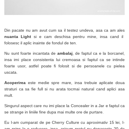
Din pacate nu am avut cum sa il testez undeva, asa ca am ales
nuanta Light
si e cam deschisa pentru mine, insa cand il
folosesc il aplic inainte de fondul de ten.
Nu sunt foarte incantata de
ambalaj
, de faptul ca e la borcanel,
insa imi place consistenta lui cremoasa si faptul ca se intinde
foarte usor, astfel poate fi folosit si de persoanele cu pielea
uscata.
Acoperirea
este medie spre mare, insa trebuie aplicate doua
straturi ca sa fie full si nu arata tocmai natural cand aplici asa
mult.
Singurul aspect care nu imi place la Concealer in a Jar e faptul ca
se strange in liniile fine dupa mai multe ore de purtare.
Eu l-am cumparat de pe Cherry Culture cu aproximativ 15 lei, l-
am prins la o reducere, insa, oricum pretul nu depaseste 20 de