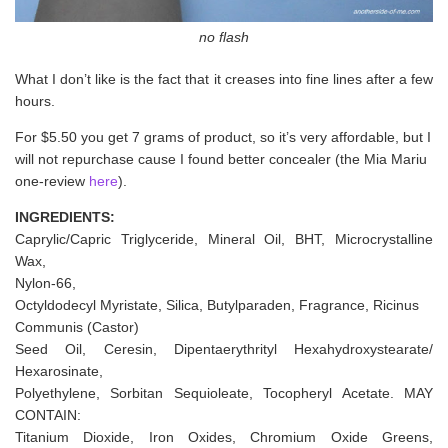
no flash
What I don’t like is the fact that it creases into fine lines after a few
hours.
For $5.50 you get 7 grams of product, so it’s very affordable, but I
will not repurchase cause I found better concealer (the Mia Mariu
one-review
here
).
INGREDIENTS:
Caprylic/Capric Triglyceride, Mineral Oil, BHT, Microcrystalline
Wax,
Nylon-66,
Octyldodecyl Myristate, Silica, Butylparaden, Fragrance, Ricinus
Communis (Castor)
Seed Oil, Ceresin, Dipentaerythrityl Hexahydroxystearate/
Hexarosinate,
Polyethylene, Sorbitan Sequioleate, Tocopheryl Acetate. MAY
CONTAIN:
Titanium Dioxide, Iron Oxides, Chromium Oxide Greens,