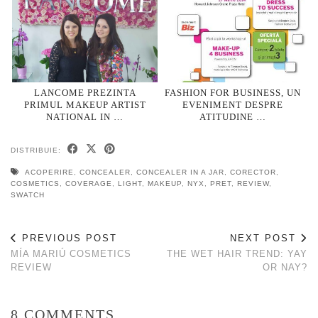
LANCOME PREZINTA
FASHION FOR BUSINESS, UN
PRIMUL MAKEUP ARTIST
EVENIMENT DESPRE
NATIONAL IN …
ATITUDINE …
DISTRIBUIE:
ACOPERIRE
,
CONCEALER
,
CONCEALER IN A JAR
,
CORECTOR
,
COSMETICS
,
COVERAGE
,
LIGHT
,
MAKEUP
,
NYX
,
PRET
,
REVIEW
,
SWATCH
PREVIOUS POST
NEXT POST
MÍA MARIÚ COSMETICS
THE WET HAIR TREND: YAY
REVIEW
OR NAY?
8 COMMENTS