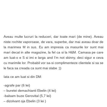
Aveau multe lucruri la reduceri, dar toate mari (de mine). Aveau
niste rochite vaporoase, de vara, superbe, dar mai aveau doar de
la marimea M in sus. Eu am impresia ca masurile lor sunt mai
mari decat in alte magazine, la fel ca si la H&M. Camasa pe care
am luat-o e S si imi e larga and I’m not skinny, deci sigur e ceva
cu marimile lor. Probabil vor sa-si complimenteze clientele si sa se
le faca sa creada ca sunt mai slabe :))
Iata ce am luat si din DM:
-agrafe par (6 lei)
– buretei demachianti Ebelin (4 lei)
-balsam buze Gerovital (5,7 lei)
– dizolvant oja Ebelin (3 lei )