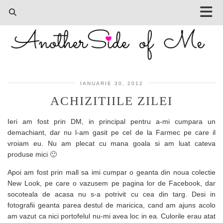
IANUARIE 30, 2012
ACHIZITIILE ZILEI
Ieri am fost prin DM, in principal pentru a-mi cumpara un
demachiant, dar nu l-am gasit pe cel de la Farmec pe care il
vroiam eu. Nu am plecat cu mana goala si am luat cateva
produse mici 🙂
Apoi am fost prin mall sa imi cumpar o geanta din noua colectie
New Look, pe care o vazusem pe pagina lor de Facebook, dar
socoteala de acasa nu s-a potrivit cu cea din targ. Desi in
fotografii geanta parea destul de maricica, cand am ajuns acolo
am vazut ca nici portofelul nu-mi avea loc in ea. Culorile erau atat