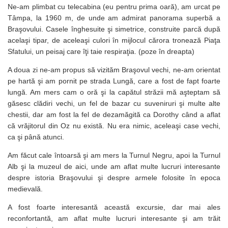
Ne-am plimbat cu telecabina (eu pentru prima oară), am urcat pe
Tâmpa, la 1960 m, de unde am admirat panorama superbă a
Braşovului. Casele înghesuite şi simetrice, construite parcă după
acelaşi tipar, de aceleaşi culori în mijlocul cărora tronează Piaţa
Sfatului, un peisaj care îţi taie respiraţia. (poze în dreapta)
A doua zi ne-am propus să vizităm Braşovul vechi, ne-am orientat
pe hartă şi am pornit pe strada Lungă, care a fost de fapt foarte
lungă. Am mers cam o oră şi la capătul străzii mă aşteptam să
găsesc clădiri vechi, un fel de bazar cu suveniruri şi multe alte
chestii, dar am fost la fel de dezamăgită ca Dorothy când a aflat
că vrăjitorul din Oz nu există. Nu era nimic, aceleaşi case vechi,
ca şi până atunci.
Am făcut cale întoarsă şi am mers la Turnul Negru, apoi la Turnul
Alb şi la muzeul de aici, unde am aflat multe lucruri interesante
despre istoria Braşovului şi despre armele folosite în epoca
medievală.
A fost foarte interesantă această excursie, dar mai ales
reconfortantă, am aflat multe lucruri interesante şi am trăit