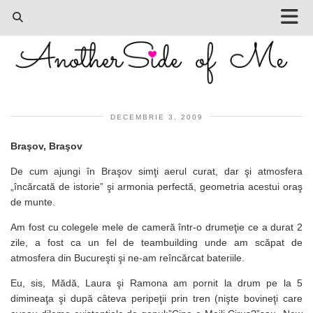
DECEMBRIE 3, 2009
Braşov, Braşov
De cum ajungi în Braşov simţi aerul curat, dar şi atmosfera
„încărcată de istorie” şi armonia perfectă, geometria acestui oraş
de munte.
Am fost cu colegele mele de cameră într-o drumeţie ce a durat 2
zile, a fost ca un fel de teambuilding unde am scăpat de
atmosfera din Bucureşti şi ne-am reîncărcat bateriile.
Eu, sis, Mădă, Laura şi Ramona am pornit la drum pe la 5
dimineaţa şi după câteva peripeţii prin tren (nişte bovineţi care