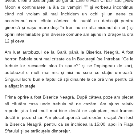
aveau dileme existenţiale de genul:”Cine e Maili Cirus?”sau „New
Moon e continuarea la ăla cu vampiri ?” şi vorbeau încontinuu
când noi vroiam să mai închidem un ochi şi un nene cu
acordeonu’ care cânta cântece de nuntă cu dedicaţii pentru
ginerică şi naşu’ mare deşi în tren nu se afla niciunul din ei ) şi
opriri interminabile prin diverse comune am ajuns în Braşov la ora
12 şi ceva.
Am luat autobuzul de la Gară până la Biserica Neagră. A fost
horror. Babele sunt mai crizate ca în Bucureşti (se întrebau:”Ce le
trebuie lor rucsacele alea în spate?” şi se împingeau de zor),
autobuzul e mult mai mic şi nici nu scrie ce staţie urmează.
Singurul lucru bun e faptul că sţii dinainte la ce oră vine pentru că
e afişat în staţie.
Prima oprire a fost Biserica Neagră. După câteva poze am plecat
să căutăm casa unde trebuia să ne cazăm. Am ajuns relativ
repede şi a fost mult mai bine decât ne aşteptam, mai frumos
decât în poze chiar. Am plecat apoi să cutreierăm oraşul. Am fost
la Biserica Neagră, pentru că se închidea la 15:00, apoi în Piaţa
Sfatului şi pe străduţele dimprejur.