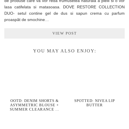
de produse care va vor reda frumusetea naturala a pielii si o vor
lasa catifelata si matasoasa. DOVE RESTORE COLLECTION
DUO- setul contine gel de dus si sapun crema cu parfum
proaspăt de smochine…
VIEW POST
YOU MAY ALSO ENJOY:
OOTD: DENIM SHORTS &
SPOTTED: NIVEA LIP
ASYMMETRIC BLOUSE +
BUTTER
SUMMER CLEARANCE …