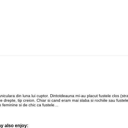
aniculara din luna lui cuptor. Dintotdeauna mi-au placut fustele clos (st
tele drepte, tip creion. Chiar si cand eram mai slaba si rochiile sau fustel
 feminine si de chic ca fustele…
y also enjoy: