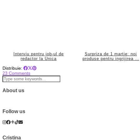
Interviu pentru job-ul de
Surpriza de 1 martie: noi
redactor la Unica
produse pentru ingrijirea …
Distribuie:
23 Comments
About us
Follow us
Cristina