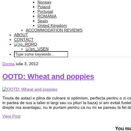
Norway
Poland
Portugal
ROMANIA
Spain
United Kingdom
ACCOMMODATION REVIEWS
ABOUT
CONTACT
RO
EN
Dorina
iulie 3, 2012
OOTD: Wheat and poppies
Tinuta de astazi e plina de culoare si optimism, perfecta pentru o zi c
in partea de sus a taliei si largi sau cu pliuri la baza) si am evitat fus
drepte ma avantajau, nu le purtam pentru ca nu mi se pareau la fel de
View Post
You ma