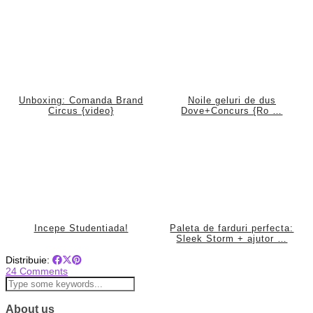
Unboxing: Comanda Brand
Noile geluri de dus
Circus {video}
Dove+Concurs {Ro …
Incepe Studentiada!
Paleta de farduri perfecta:
Sleek Storm + ajutor …
Distribuie:
24 Comments
About us