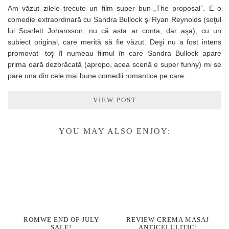
Am văzut zilele trecute un film super bun-„The proposal”. E o
comedie extraordinară cu Sandra Bullock şi Ryan Reynolds (soţul
lui Scarlett Johansson, nu că asta ar conta, dar aşa), cu un
subiect original, care merită să fie văzut. Deşi nu a fost intens
promovat- toţi îl numeau filmul în care Sandra Bullock apare
prima oară dezbrăcată (apropo, acea scenă e super funny) mi se
pare una din cele mai bune comedii romantice pe care…
VIEW POST
YOU MAY ALSO ENJOY:
ROMWE END OF JULY
REVIEW CREMA MASAJ
SALE!
ANTICELULITIC: