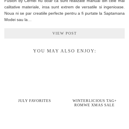
Fusion by Cernei nu doar ca sunt realizate manual din cele mai
calitative materiale, insa sunt extrem de versatile si ingenioase.
Noua ni se par creatiile perfecte pentru a fi purtate la Saptamana
Modei sau la…
VIEW POST
YOU MAY ALSO ENJOY:
JULY FAVORITES
WINTERLICIOUS TAG+
ROMWE XMAS SALE