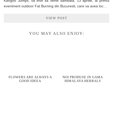
Kangoo Jumps, va invit sa veniti sambata, 13 aprilie, la primul
eveniment outdoor Fat Burning din Bucuresti, care va avea loc…
VIEW POST
YOU MAY ALSO ENJOY:
FLOWERS ARE ALWAYS A
NOI PRODUSE IN GAMA
GOOD IDEEA
HIMALAYA HERBALS