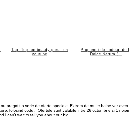
i
Tag: Top ten beauty gurus on
Propuneri de cadouri de 
youtube
Dolce Natura (…
 au pregatit o serie de oferte speciale. Extrem de multe haine vor ave
re, folosind codul. Ofertele sunt valabile intre 26 octombrie si 1 noie
d I can’t wait to tell you about our big…