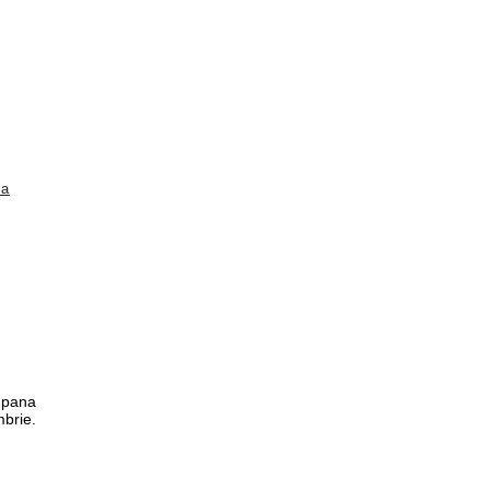
la
a pana
mbrie.