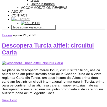
Spain
United Kingdom
ACCOMMODATION REVIEWS
ABOUT
CONTACT
RO
EN
Dorina
aprilie 21, 2023
Descopera Turcia altfel: circuitul
Caria
Ne place sa descoperim mereu locuri, culturi si traditii noi, asa ca
atunci cand am primit invitatia celor de la Chef de Duca de a vizita
regiunea Caria din Turcia, am spus instant da. A fost prima data
cand am fost intr-un circuit international, prima oara in Turcia, prima
oara pe continentul asiatic, asa ca eram super entuziasmate sa
descoperim aceasta regiune mai putin promovata si de care noi nu
auzisem pana acum. Agentia Chef…
View Post