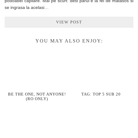
podoabei capilare. Mai pe scurt: desi parul e la fel de matasos si
se ingrasa la acelasi…
VIEW POST
YOU MAY ALSO ENJOY:
BE THE ONE, NOT ANYONE!
TAG: TOP 5 SUB 20
(RO ONLY)