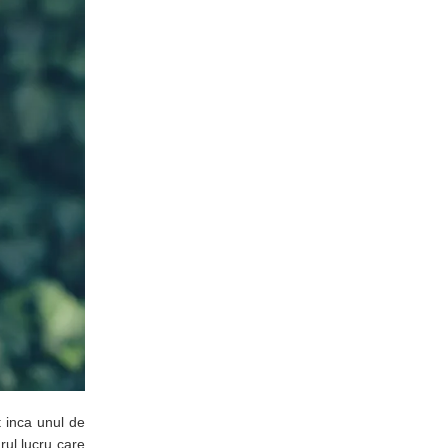
t inca unul de
ul lucru care