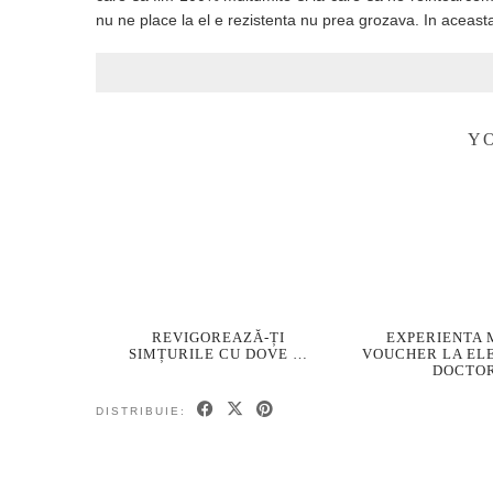
nu ne place la el e rezistenta nu prea grozava. In aceas
YO
REVIGOREAZĂ-ȚI
EXPERIENTA 
SIMȚURILE CU DOVE …
VOUCHER LA EL
DOCTO
DISTRIBUIE: