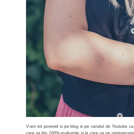
V-am tot povestit si pe blog si pe canalul de Youtube ca
care sa fim 100% multumite si la care sa ne reintoarce