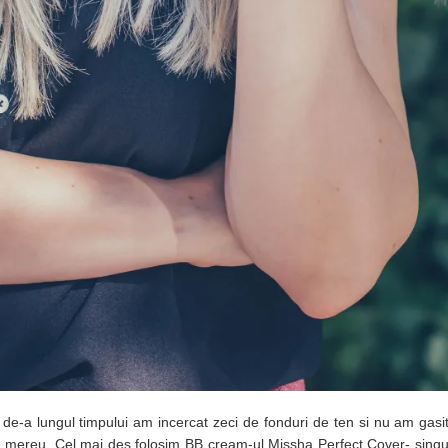
 de-a lungul timpului am incercat zeci de fonduri de ten si nu am gasi
m mereu. Cel mai des folosim BB cream-ul Missha Perfect Cover- singur