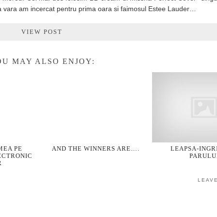
ta vara am incercat pentru prima oara si faimosul Estee Lauder…
VIEW POST
U MAY ALSO ENJOY:
MEA PE
AND THE WINNERS ARE….
LEAPSA-INGR
ECTRONIC
PARULU
R
LEAV