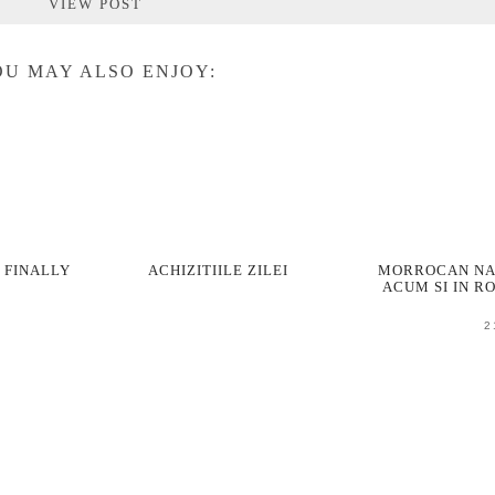
VIEW POST
U MAY ALSO ENJOY:
S FINALLY
ACHIZITIILE ZILEI
MORROCAN NA
ACUM SI IN R
2