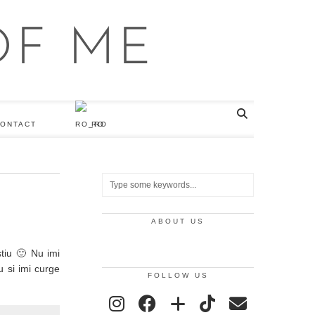
ONTACT
RO
ABOUT US
tiu 🙂 Nu imi
u si imi curge
FOLLOW US