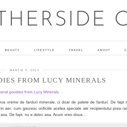
BEAUTY
LIFESTYLE
TRAVEL
ABOUT
C
MARTIE 5, 2013
DIES FROM LUCY MINERALS
 vreme de farduri minerale, ci doar de palete de farduri. De fapt s
 aer, cum gauresc orificiile acelea speciale ale recipientului prea ra
ot asa. De fapt, nu e deloc asa. Acum vreo doua…