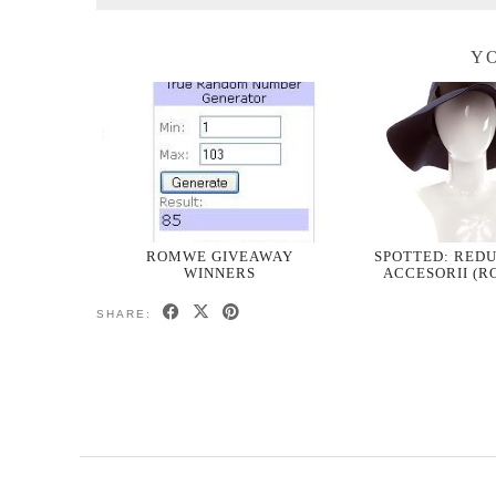
YO
ROMWE GIVEAWAY
SPOTTED: REDU
WINNERS
ACCESORII (R
SHARE: