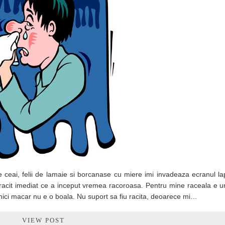
 ceai, felii de lamaie si borcanase cu miere imi invadeaza ecranul la
u racit imediat ce a inceput vremea racoroasa. Pentru mine raceala e u
a nici macar nu e o boala. Nu suport sa fiu racita, deoarece mi…
VIEW POST