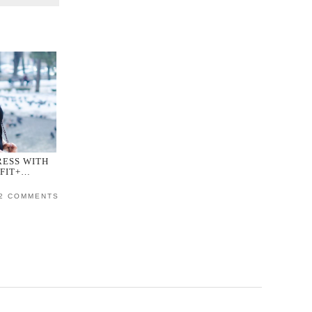
RESS WITH
TFIT+…
2 COMMENTS