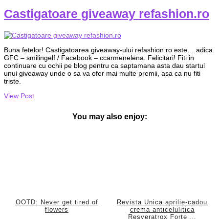
Castigatoare giveaway refashion.ro
Buna fetelor! Castigatoarea giveaway-ului refashion.ro este… adica
GFC – smilingelf / Facebook – ccarmenelena. Felicitari! Fiti in
continuare cu ochii pe blog pentru ca saptamana asta dau startul
unui giveaway unde o sa va ofer mai multe premii, asa ca nu fiti
triste.
View Post
You may also enjoy:
OOTD: Never get tired of
Revista Unica aprilie-cadou
flowers
crema anticelulitica
Resveratrox Forte …