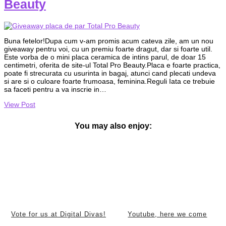
Beauty
Buna fetelor!Dupa cum v-am promis acum cateva zile, am un nou
giveaway pentru voi, cu un premiu foarte dragut, dar si foarte util.
Este vorba de o mini placa ceramica de intins parul, de doar 15
centimetri, oferita de site-ul Total Pro Beauty.Placa e foarte practica,
poate fi strecurata cu usurinta in bagaj, atunci cand plecati undeva
si are si o culoare foarte frumoasa, feminina.Reguli Iata ce trebuie
sa faceti pentru a va inscrie in…
View Post
You may also enjoy:
Vote for us at Digital Divas!
Youtube, here we come