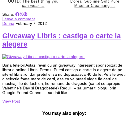
OOTD: The best thing you
L’oreal Sublime Soft Pure
can wear …
Micellar Cleansing …
Share:
Leave a comment
Dorina
February 7, 2012
Giveaway Libris : castiga o carte la
alegere
Buna fetelor!Astazi revin cu un giveaway interesant sponsorizat de
libraria online Libris. Premiu:Puteti castiga o carte la alegere de pe
site-ul libris.ro, dar pretul ei sa nu depaseasca 40 de lei.Pe site aveti
o selectie foate mare de carti, asa ca va puteti alege fie carti de
machiaj, fie de fashion, fie romane de dragoste (ca tot se apropie
Valentine’s Day si Dragobetele) Reguli: – sa urmariti blogul prin
Google Friend Connect– sa dati like…
View Post
You may also enjoy: