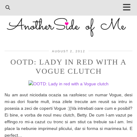
AUGUST 2, 2012
OOTD: LADY IN RED WITH A
VOGUE CLUTCH
Nu am avut niciodata ocazia sa rasfoiesc un numar Vogue, desi
mi-as dori foarte mult, insa zilele trecute am reusit sa intru in
posesia a zeci de coperti Vogue :))Va intrebati oare cum e posibil?
Ei bine, e vorba de noul meu clutch, Betty. De cum l-am vazut pe
effingo.ro mi-a cazut cu tronc si am stiut ca trebuie sa-l am. Imi
place la nebunie imprimeul plicului, dar si forma si marimea lui. E
perfect…