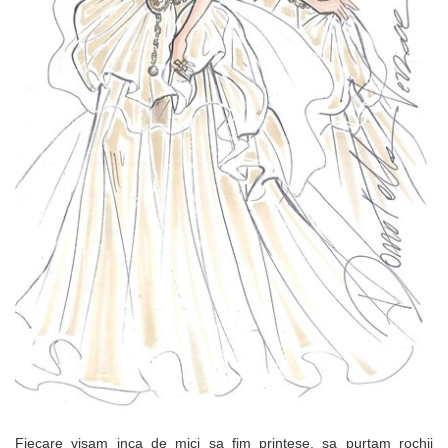
Fiecare visam inca de mici sa fim printese, sa purtam rochii